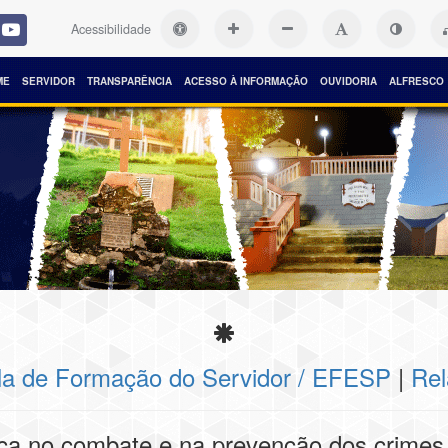
Acessibilidade
ME
SERVIDOR
TRANSPARÊNCIA
ACESSO À INFORMAÇÃO
OUVIDORIA
ALFRESCO
la de Formação do Servidor / EFESP
|
Rel
ica no combate e na prevenção dos crimes l