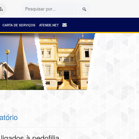
CARTA DE SERVIÇOS
ATENDE.NET
atório
igados à pedofilia