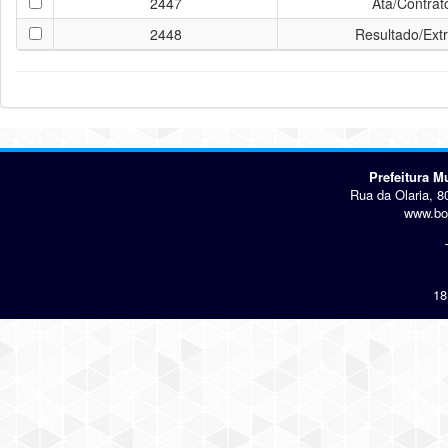
2447
Ata/Contrat
2448
Resultado/Ext
Prefeitura 
Rua da Olaria, 8
www.bo
18