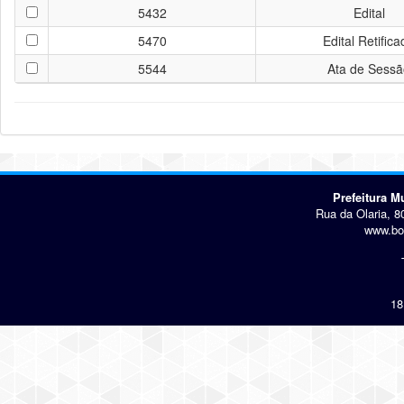
5432
Edital
5470
Edital Retifica
5544
Ata de Sessã
Prefeitura 
Rua da Olaria, 8
www.bo
18