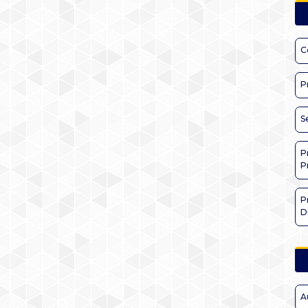
C
P
S
P
P
P
D
A