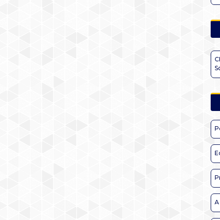
C
S
P
E
P
A