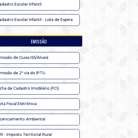
adastro Escolar Infantil
adastro Escolar Infantil - Lista de Espera
EMISSÃO
missão de Guias ISS/Alvará
missão de 2ª via do IPTU
icha de Cadastro Imobliário (FCI)
ota Fiscal Eletrônica
icenciamento Ambiental
TR - Imposto Territorial Rural