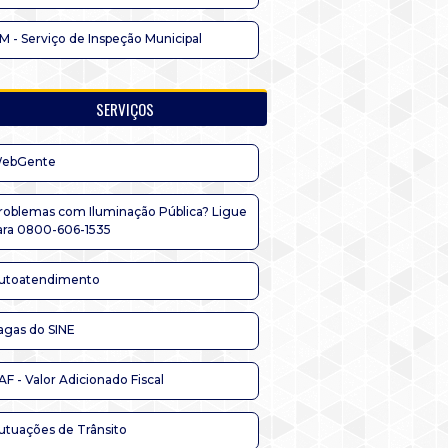
IM - Serviço de Inspeção Municipal
SERVIÇOS
ebGente
roblemas com Iluminação Pública? Ligue
ara 0800-606-1535
utoatendimento
agas do SINE
AF - Valor Adicionado Fiscal
utuações de Trânsito