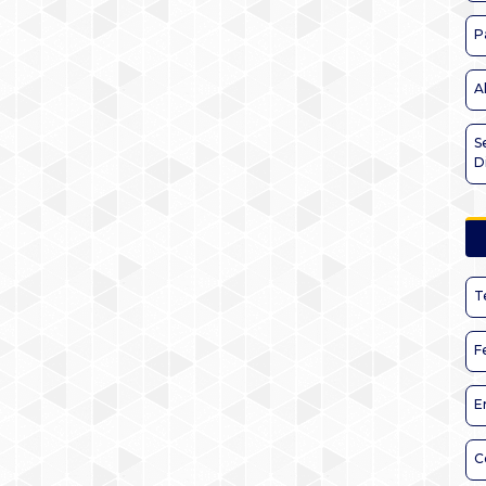
P
A
S
D
T
F
E
C