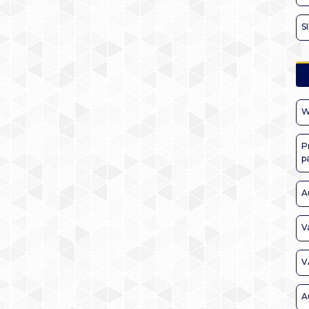
S
W
P
p
A
V
V
A