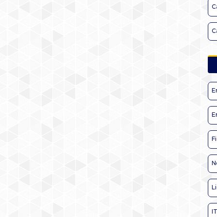
C
C
E
E
F
N
L
I