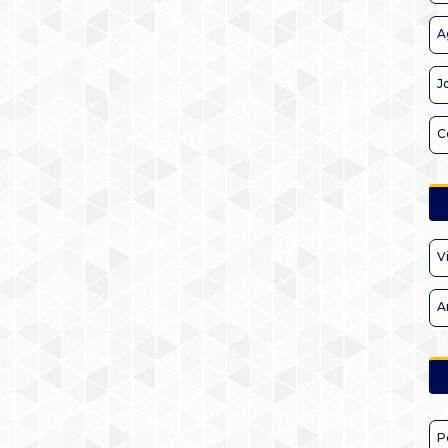
A
J
C
V
A
P