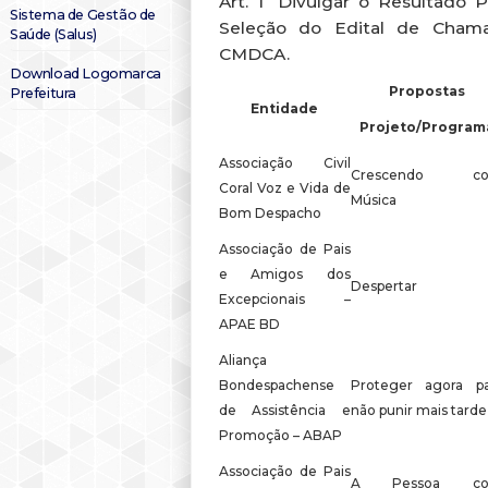
Art. 1º Divulgar o Resultado 
Sistema de Gestão de
Seleção do Edital de Cham
Saúde (Salus)
CMDCA.
Download Logomarca
Propostas
Prefeitura
Entidade
Projeto/Program
Associação Civil
Crescendo c
Coral Voz e Vida de
Música
Bom Despacho
Associação de Pais
e Amigos dos
Despertar
Excepcionais –
APAE BD
Aliança
Bondespachense
Proteger agora pa
de Assistência e
não punir mais tarde
Promoção – ABAP
Associação de Pais
A Pessoa c