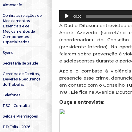
Almoxarife
Tocador
Confira as relações de
00:00
de
Medicamentos
áudio
A Rádio Difusora entrevistou 
Essenciais e de
Medicamentos de
André Azevedo (secretário e
Componentes
(coordenadora do Conselho 
Especializados
(presidente interino). Na opor
Syens
falaram sobre prevenção à viol
e adolescentes durante o perío
Secretaria de Saúde
Apoie o combate à violência 
Gerencia de Direitos,
presencie esse crime, denuncie
Deveres e Segurança
do Trabalho
em contato com o Conselho Tute
1781. Ele fica na Avenida Doutor
Telefones
Ouça a entrevista:
PSC – Consulta
Selos e Premiações
BD Folia – 2026