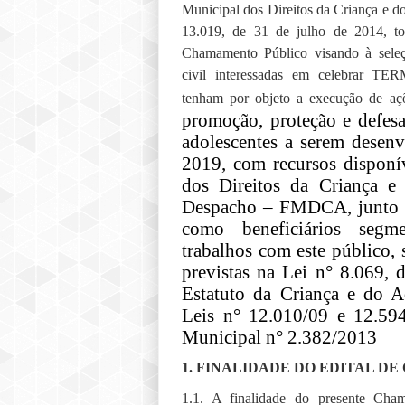
Municipal dos Direitos da Criança e do
13.019, de 31 de julho de 2014, to
Chamamento Público visando à seleç
civil interessadas em celebra
tenham por objeto a execução de a
promoção, proteção e defesa
adolescentes
a serem desen
2019
, com recursos disponí
dos
D
ireitos da
C
riança 
Despacho – FMDCA
, junto
como beneficiários segm
trabalhos com
este público
,
previstas na Lei n° 8.069,
Estatuto da Criança e do Ad
Leis n° 12.010/09 e 12.59
Municipal n° 2.382/2013
1. FINALIDADE DO EDITAL 
1.1. A finalidade do presente Cha