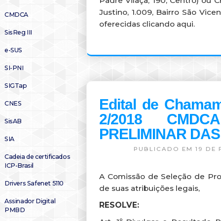
Padre Vilaça, 190, Centro) ou C
Justino, 1.009, Bairro São Vicen
CMDCA
oferecidas clicando aqui.
SisReg III
e-SUS
SI-PNI
SIGTap
Edital de Chamam
CNES
2/2018 CMDC
SisAB
PRELIMINAR DA
SIA
PUBLICADO EM 19 DE 
Cadeia de certificados
ICP-Brasil
A Comissão de Seleção de Prop
Drivers Safenet 5110
de suas atribuições legais,
Assinador Digital
RESOLVE:
PMBD