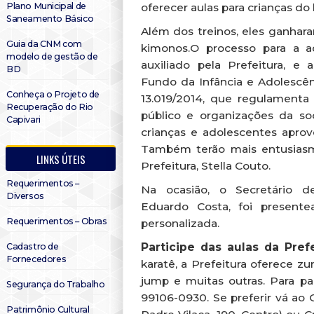
Plano Municipal de
oferecer aulas para crianças do 
Saneamento Básico
Além dos treinos, eles ganha
Guia da CNM com
kimonos.O processo para a a
modelo de gestão de
auxiliado pela Prefeitura, e
BD
Fundo da Infância e Adolescên
Conheça o Projeto de
13.019/2014, que regulamenta 
Recuperação do Rio
público e organizações da soc
Capivari
crianças e adolescentes aprove
Também terão mais entusiasm
LINKS ÚTEIS
Prefeitura, Stella Couto.
Requerimentos –
Na ocasião, o Secretário d
Diversos
Eduardo Costa, foi present
Requerimentos – Obras
personalizada.
Participe das aulas da Pref
Cadastro de
Fornecedores
karatê, a Prefeitura oferece zum
jump e muitas outras. Para par
Segurança do Trabalho
99106-0930. Se preferir vá ao 
Patrimônio Cultural