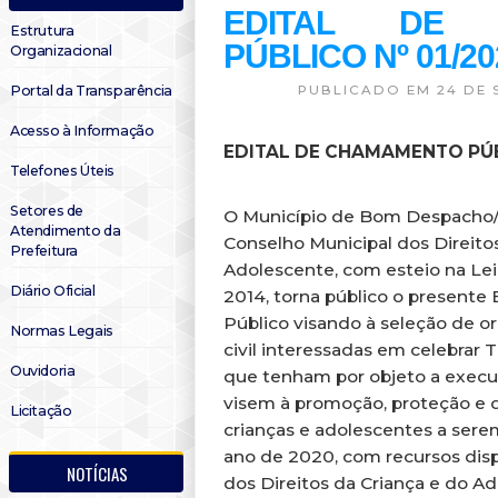
EDITAL DE 
Estrutura
PÚBLICO Nº 01/2
Organizacional
Portal da Transparência
PUBLICADO EM 24 DE 
Acesso à Informação
EDITAL DE CHAMAMENTO PÚB
Telefones Úteis
Setores de
O Município de Bom Despach
Atendimento da
Conselho Municipal dos Direito
Prefeitura
Adolescente, com esteio na Lei n
Diário Oficial
2014, torna público o present
Público visando à seleção de 
Normas Legais
civil interessadas em celeb
Ouvidoria
que tenham por objeto a execu
visem à promoção, proteção e d
Licitação
crianças e adolescentes a sere
ano de 2020, com recursos dis
NOTÍCIAS
dos Direitos da Criança e do 