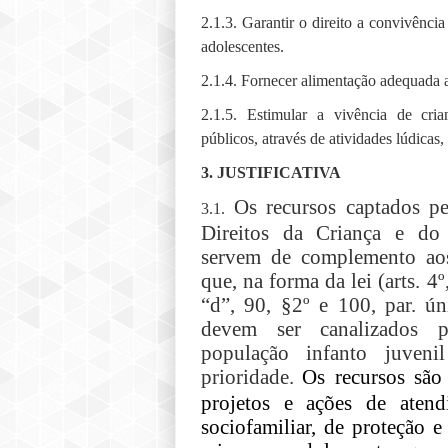
2.1.3. Garantir o direito a convivência
adolescentes.
2.1.4. Fornecer alimentação adequada a
2.1.5. Estimular a vivência de cri
públicos, através de atividades lúdicas, 
3. JUSTIFICATIVA
Os recursos captados p
3.1.
D
ireitos da
C
riança e d
servem de complemento aos
que, na forma da lei (arts. 4º
“d”, 90, §2º e 100, par. ún
devem ser canalizados 
população infanto juven
prioridade.
Os recursos são
projetos e ações de atend
sociofamiliar
, de proteção e