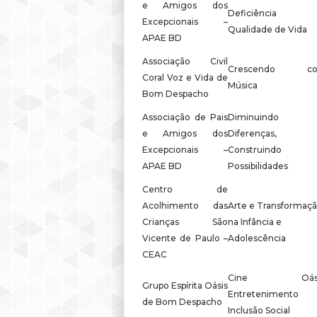
e Amigos dos
Deficiência
Excepcionais –
Qualidade de Vida
APAE BD
Associação Civil
Crescendo c
Coral Voz e Vida de
Música
Bom Despacho
Associação de Pais
Diminuindo 
e Amigos dos
Diferenças,
Excepcionais –
Construindo
APAE BD
Possibilidades
Centro de
Acolhimento das
Arte e Transformaç
Crianças São
na Infância e
Vicente de Paulo –
Adolescência
CEAC
Cine Oási
Grupo Espírita Oásis
Entretenimento
de Bom Despacho
Inclusão Social