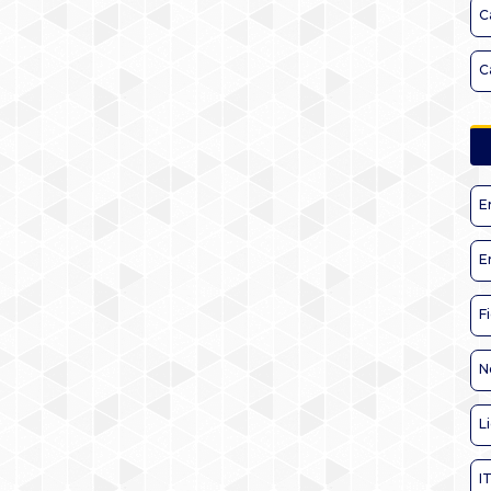
C
C
E
E
F
N
L
I