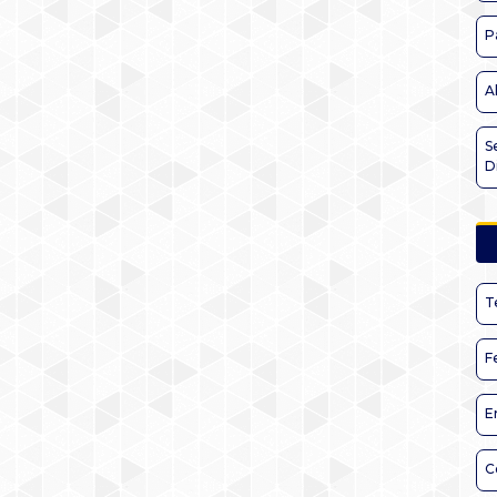
P
A
S
D
T
F
E
C