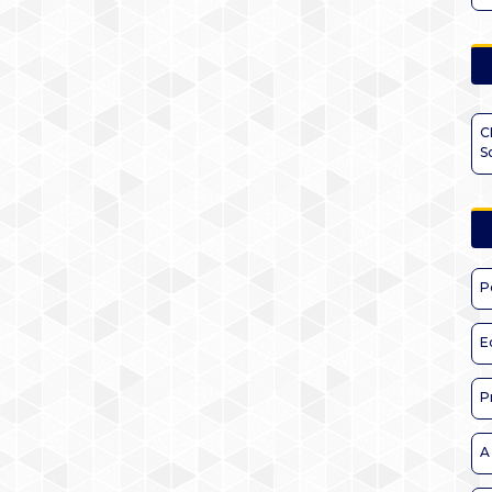
C
S
P
E
P
A