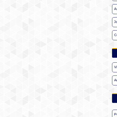
A
J
C
V
A
P