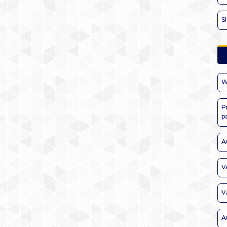
S
W
P
p
A
V
V
A