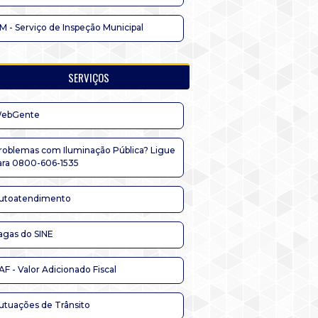
IM - Serviço de Inspeção Municipal
SERVIÇOS
ebGente
roblemas com Iluminação Pública? Ligue
ara 0800-606-1535
utoatendimento
agas do SINE
AF - Valor Adicionado Fiscal
utuações de Trânsito