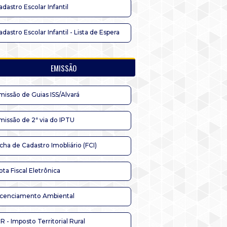
adastro Escolar Infantil
adastro Escolar Infantil - Lista de Espera
EMISSÃO
missão de Guias ISS/Alvará
missão de 2ª via do IPTU
icha de Cadastro Imobliário (FCI)
ota Fiscal Eletrônica
icenciamento Ambiental
TR - Imposto Territorial Rural