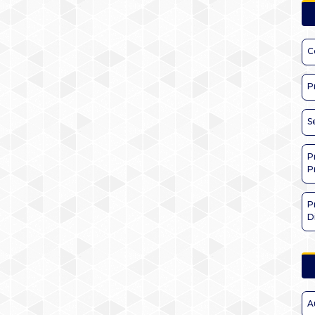
C
P
S
P
P
P
D
A