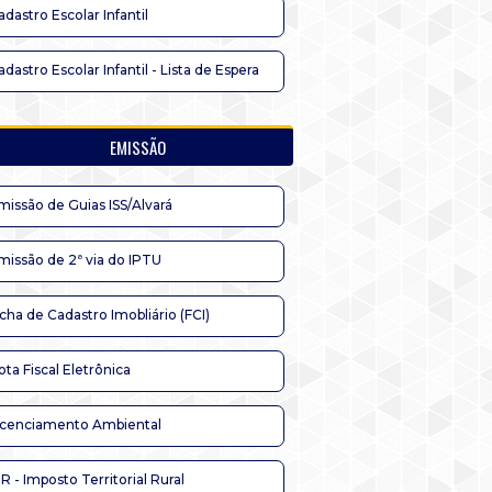
adastro Escolar Infantil
adastro Escolar Infantil - Lista de Espera
EMISSÃO
missão de Guias ISS/Alvará
missão de 2ª via do IPTU
icha de Cadastro Imobliário (FCI)
ota Fiscal Eletrônica
icenciamento Ambiental
TR - Imposto Territorial Rural