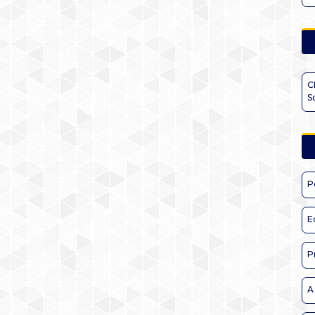
C
S
P
E
P
A