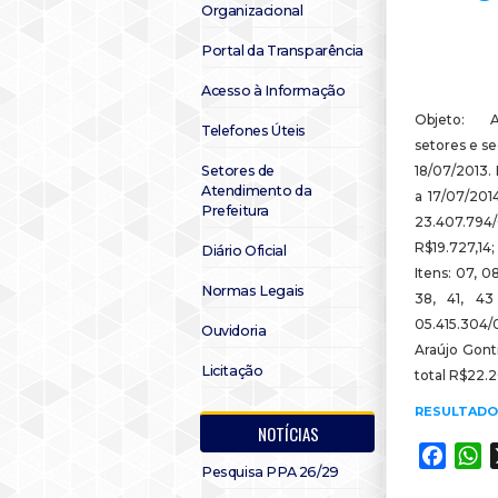
Organizacional
Portal da Transparência
Acesso à Informação
Objeto: Aq
Telefones Úteis
setores e s
Setores de
18/07/2013.
Atendimento da
a 17/07/201
Prefeitura
23.407.794/
R$19.727,14
Diário Oficial
Itens: 07, 08
Normas Legais
38, 41, 43
05.415.304/00
Ouvidoria
Araújo Gonti
Licitação
total R$22.2
RESULTADO 
NOTÍCIAS
Faceb
W
Pesquisa PPA 26/29