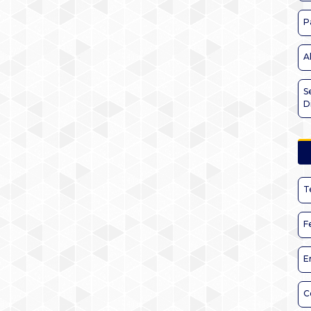
P
A
S
D
T
F
E
C