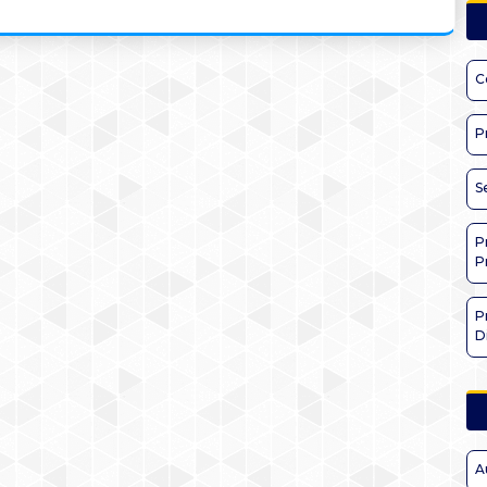
C
P
S
P
P
P
D
A