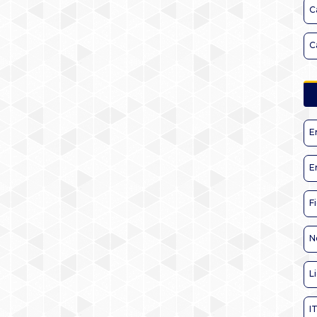
C
C
E
E
F
N
L
I