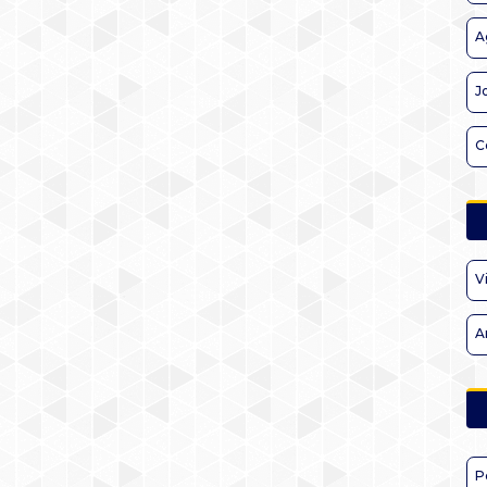
A
J
C
V
A
P