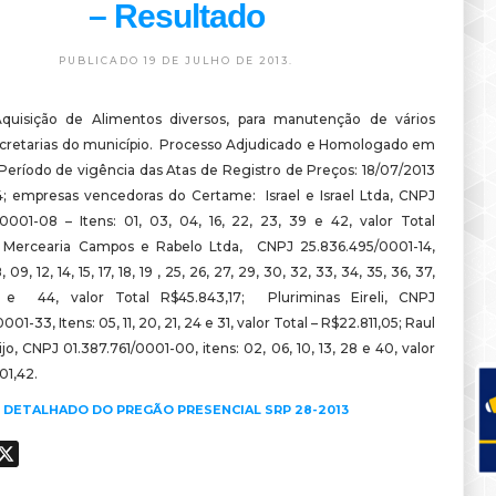
– Resultado
PUBLICADO 19 DE JULHO DE 2013.
uisição de Alimentos diversos, para manutenção de vários
ecretarias do município. Processo Adjudicado e Homologado em
 Período de vigência das Atas de Registro de Preços: 18/07/2013
4; empresas vencedoras do Certame: Israel e Israel Ltda, CNPJ
0001-08 – Itens: 01, 03, 04, 16, 22, 23, 39 e 42, valor Total
; Mercearia Campos e Rabelo Ltda, CNPJ 25.836.495/0001-14,
, 09, 12, 14, 15, 17, 18, 19 , 25, 26, 27, 29, 30, 32, 33, 34, 35, 36, 37,
 e 44, valor Total R$45.843,17; Pluriminas Eireli, CNPJ
01-33, Itens: 05, 11, 20, 21, 24 e 31, valor Total – R$22.811,05; Raul
jo, CNPJ 01.387.761/0001-00, itens: 02, 06, 10, 13, 28 e 40, valor
01,42.
DETALHADO DO PREGÃO PRESENCIAL SRP 28-2013
ook
hatsApp
X