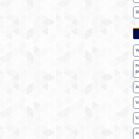
S
W
P
p
A
V
V
A