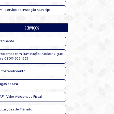
IM - Serviço de Inspeção Municipal
SERVIÇOS
ebGente
roblemas com Iluminação Pública? Ligue
ara 0800-606-1535
utoatendimento
agas do SINE
AF - Valor Adicionado Fiscal
utuações de Trânsito