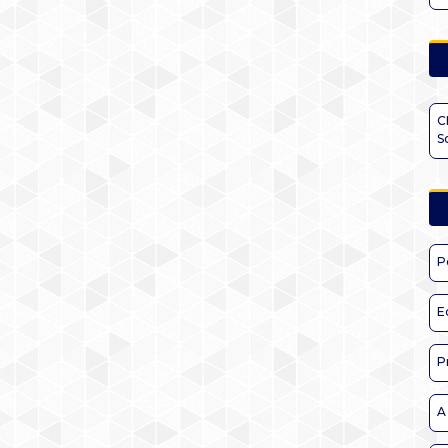
C
S
P
E
P
A