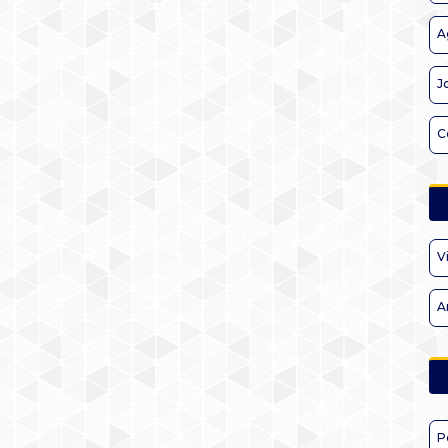
A
J
C
V
A
P