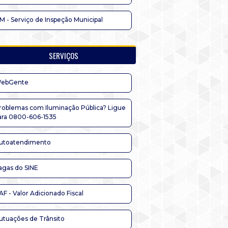
IM - Serviço de Inspeção Municipal
SERVIÇOS
ebGente
roblemas com Iluminação Pública? Ligue
ara 0800-606-1535
utoatendimento
agas do SINE
AF - Valor Adicionado Fiscal
utuações de Trânsito