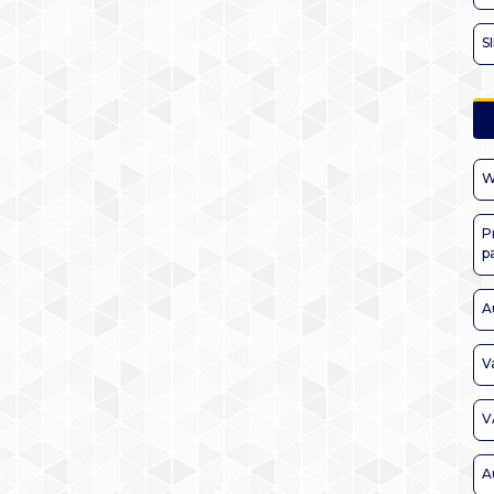
S
W
P
p
A
V
V
A