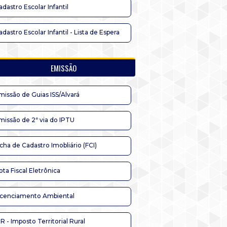
adastro Escolar Infantil
adastro Escolar Infantil - Lista de Espera
EMISSÃO
missão de Guias ISS/Alvará
missão de 2ª via do IPTU
icha de Cadastro Imobliário (FCI)
ota Fiscal Eletrônica
icenciamento Ambiental
TR - Imposto Territorial Rural