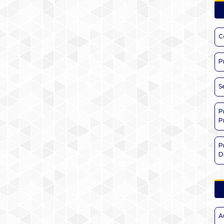
C
P
S
P
P
P
D
A