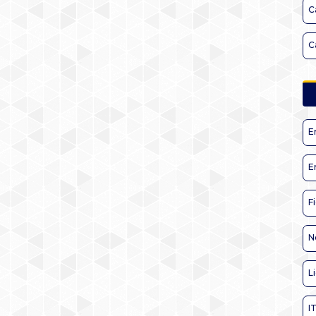
C
C
E
E
F
N
L
I