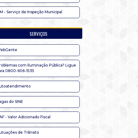
IM - Serviço de Inspeção Municipal
SERVIÇOS
ebGente
roblemas com Iluminação Pública? Ligue
ara 0800-606-1535
utoatendimento
agas do SINE
AF - Valor Adicionado Fiscal
utuações de Trânsito