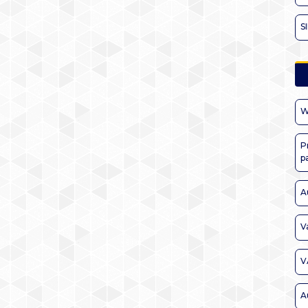
S
W
P
p
A
V
V
A