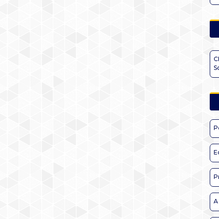
C
S
P
E
P
A