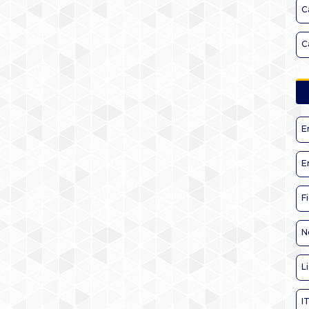
C
C
E
E
F
N
L
I