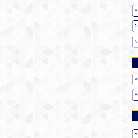
A
J
C
V
A
P