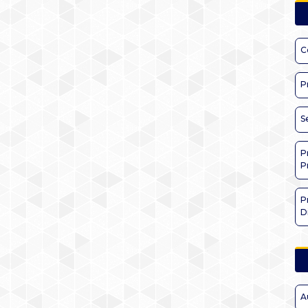
C
P
S
P
P
P
D
A