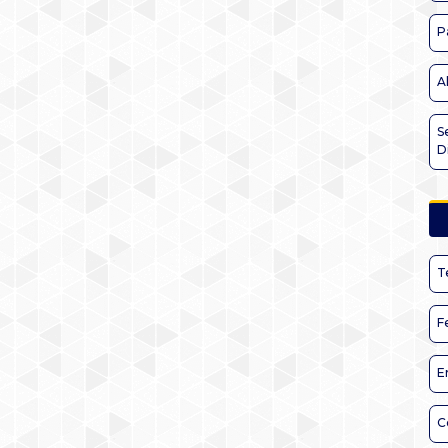
P
A
S
D
T
F
E
C