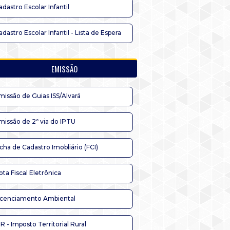
adastro Escolar Infantil
adastro Escolar Infantil - Lista de Espera
EMISSÃO
missão de Guias ISS/Alvará
missão de 2ª via do IPTU
icha de Cadastro Imobliário (FCI)
ota Fiscal Eletrônica
icenciamento Ambiental
TR - Imposto Territorial Rural