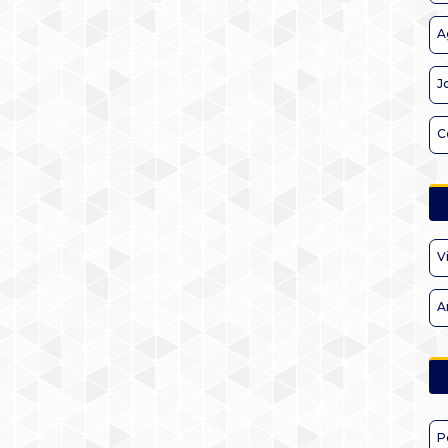
A
J
C
V
A
P