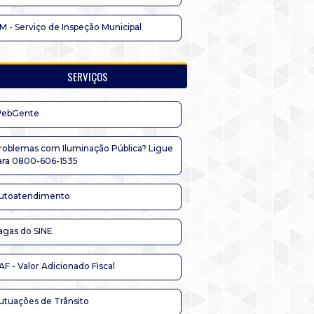
IM - Serviço de Inspeção Municipal
SERVIÇOS
ebGente
roblemas com Iluminação Pública? Ligue
ara 0800-606-1535
utoatendimento
agas do SINE
AF - Valor Adicionado Fiscal
utuações de Trânsito