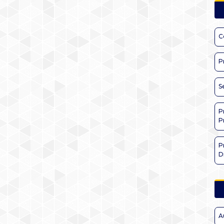
C
P
S
P
P
P
D
A