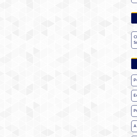
C
S
P
E
P
A