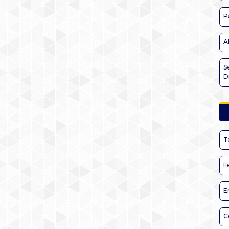
P
A
S
D
T
F
E
C