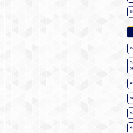
S
W
P
p
A
V
V
A