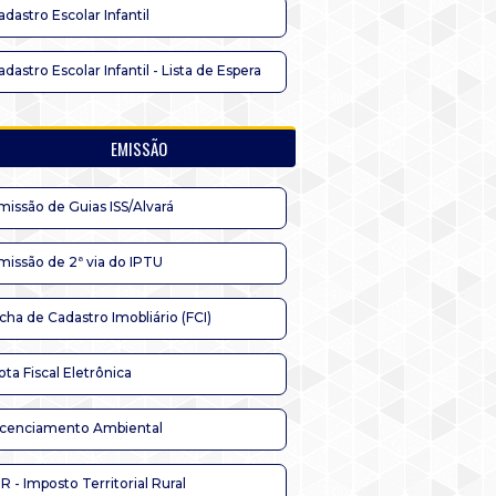
adastro Escolar Infantil
adastro Escolar Infantil - Lista de Espera
EMISSÃO
missão de Guias ISS/Alvará
missão de 2ª via do IPTU
icha de Cadastro Imobliário (FCI)
ota Fiscal Eletrônica
icenciamento Ambiental
TR - Imposto Territorial Rural