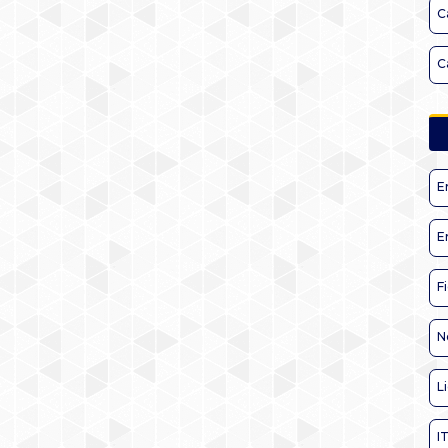
C
C
E
E
F
N
L
I