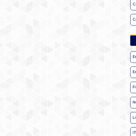
C
C
E
E
F
N
L
I