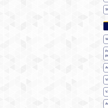
S
W
P
p
A
V
V
A