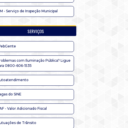
IM - Serviço de Inspeção Municipal
SERVIÇOS
ebGente
roblemas com Iluminação Pública? Ligue
ara 0800-606-1535
utoatendimento
agas do SINE
AF - Valor Adicionado Fiscal
utuações de Trânsito