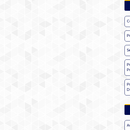
C
P
S
P
P
P
D
A