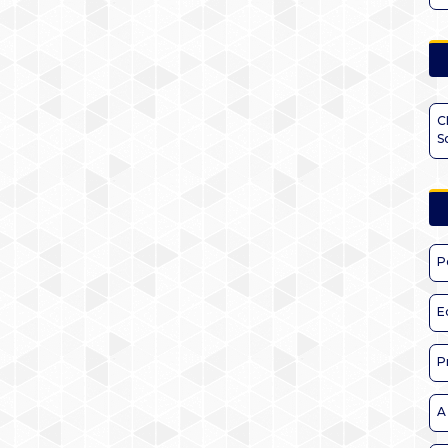
C
S
P
E
P
A