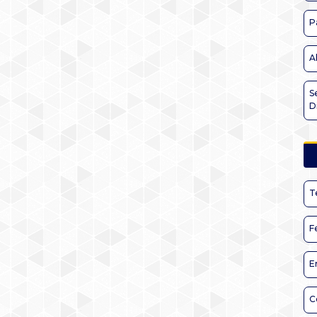
P
A
S
D
T
F
E
C