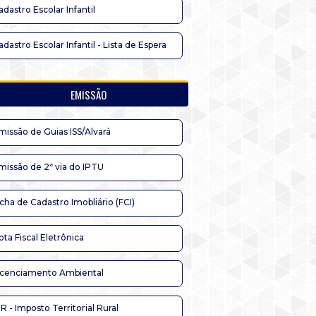
adastro Escolar Infantil
adastro Escolar Infantil - Lista de Espera
EMISSÃO
missão de Guias ISS/Alvará
missão de 2ª via do IPTU
icha de Cadastro Imobliário (FCI)
ota Fiscal Eletrônica
icenciamento Ambiental
TR - Imposto Territorial Rural