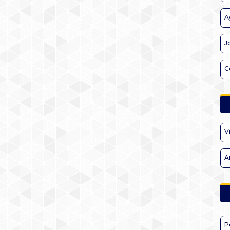
A
J
C
V
A
P