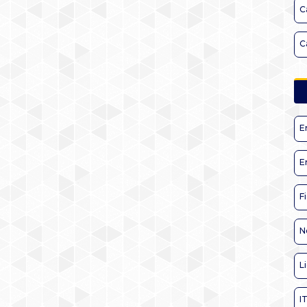
C
C
E
E
F
N
L
I