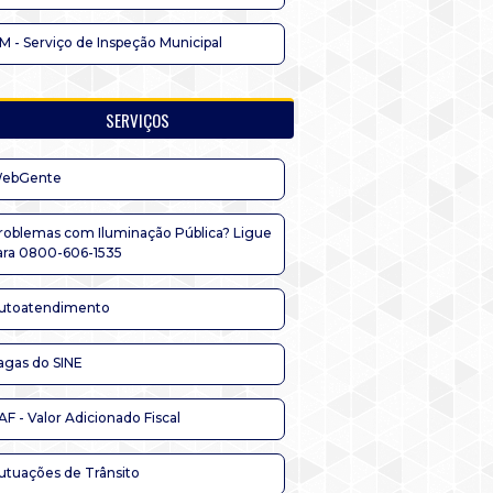
IM - Serviço de Inspeção Municipal
SERVIÇOS
ebGente
roblemas com Iluminação Pública? Ligue
ara 0800-606-1535
utoatendimento
agas do SINE
AF - Valor Adicionado Fiscal
utuações de Trânsito