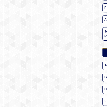
P
A
S
D
T
F
E
C