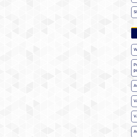
S
W
P
p
A
V
V
A