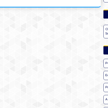
C
S
P
E
P
A