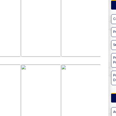
C
P
S
P
P
P
D
A