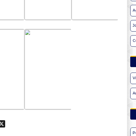
A
J
C
V
A
ook
hatsApp
X
P