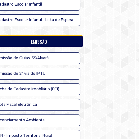
adastro Escolar Infantil
adastro Escolar Infantil - Lista de Espera
EMISSÃO
missão de Guias ISS/Alvará
missão de 2ª via do IPTU
icha de Cadastro Imobliário (FCI)
ota Fiscal Eletrônica
icenciamento Ambiental
TR - Imposto Territorial Rural