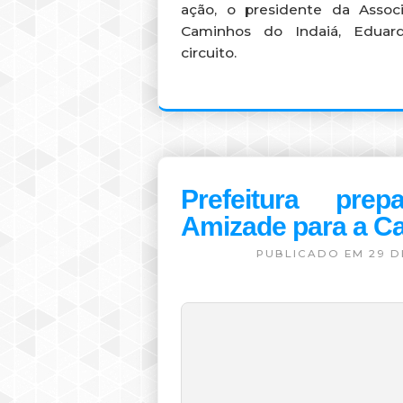
Amanhã (6), às 16h,
acontecerá a posse do
Conselho Municipal de
Turismo. Participe e
acompanhe as ações que
valorizam a cultura da
cidade. A ação será na Efesp
(Rua Gabriel Tavares, 180,
Bairro Ozanan). Durante a
ação, o presidente da Associ
Caminhos do Indaiá, Eduard
circuito.