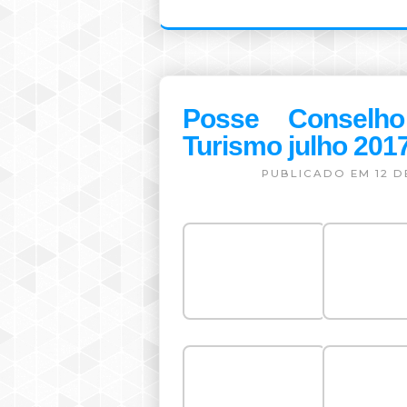
“Agora podemos pleitear fina
federais e estaduais através
turismo no município e região,
do Turismo”, afirma o secret
Francisco Cardoso.
CLIQUE AQUI E CONHEÇA PO
DESPACHO
CLIQUE AQUI PARA VER FOTOS
Posse Conselho
Turismo julho 201
PUBLICADO EM 12 D