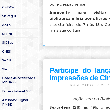
bom-despachense.
CMDCA
Aproveite para visita
SisReg III
biblioteca e leia bons livros 
a sexta-feira, de 7h às 18h. 
e-SUS
mais sua cultura.
SI-PNI
SIGTap
CNES
SisAB
Participe do lan
SIA
Impressões de Ci
Cadeia de certificados
ICP-Brasil
PUBLICADO EM 26 D
Drivers Safenet 5110
Ação será na Bibli
Assinador Digital
PMBD
Sexta-feira (28), às 19h, o a