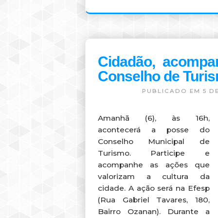
para a Biblioteca Municipal. Ele
estudantes de Bom Despach
história, e registros fotográf
mais o acervo. O servidor 
exemplares que já estão no ace
Visite a biblioteca e leia bons
Ari Marques, 355, 2º andar,
segunda a sexta-feira, de 8h às 
Cidadão, acompa
Conselho de Turi
PUBLICADO EM 5 DE