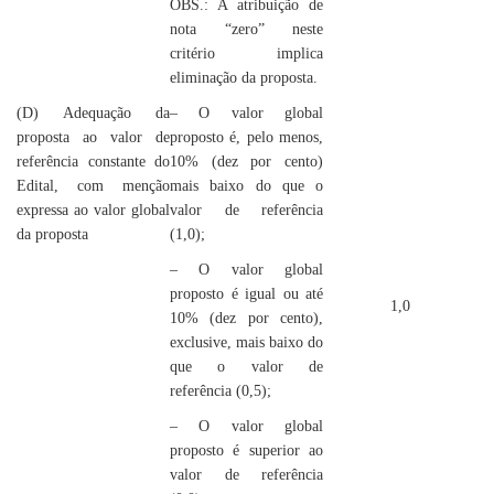
OBS.: A atribuição de
nota “zero” neste
critério implica
eliminação da proposta.
(D) Adequação da
– O valor global
proposta ao valor de
proposto é, pelo menos,
referência constante do
10% (dez por cento)
Edital, com menção
mais baixo do que o
expressa ao valor global
valor de referência
da proposta
(1,0);
– O valor global
proposto é igual ou até
1,0
10% (dez por cento),
exclusive, mais baixo do
que o valor de
referência (0,5);
– O valor global
proposto é superior ao
valor de referência