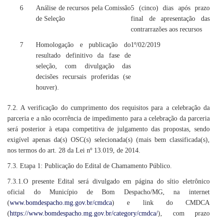
6
Análise de recursos pela Comissão
5 (cinco) dias após prazo
de Seleção
final de apresentação das
contrarrazões aos recursos
7
Homologação e publicação do
1º/02/2019
resultado definitivo da fase de
seleção, com divulgação das
decisões recursais proferidas (se
houver).
7.2. A verificação do cumprimento dos requisitos para a celebração da
parceria e a não ocorrência de impedimento para a celebração da parceria
será posterior à etapa competitiva de julgamento das propostas, sendo
exigível apenas da(s) OSC(s) selecionada(s) (mais bem classificada(s),
nos termos do art. 28 da Lei nº 13.019, de 2014.
7.3. Etapa 1: Publicação do Edital de Chamamento Público.
7.3.1.O presente Edital será divulgado em página do sítio eletrônico
oficial do Município de Bom Despacho/MG, na internet
(
www.bomdespacho.mg.gov.br/
cmdca
) e link do CMDCA
(
https://www.bomdespacho.mg.gov.br/category/cmdca/
), com prazo