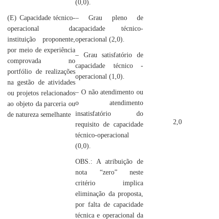
(0,0).
(E) Capacidade técnico-
– Grau pleno de
operacional da
capacidade técnico-
instituição proponente,
operacional (2,0).
por meio de experiência
– Grau satisfatório de
comprovada no
capacidade técnico -
portfólio de realizações
operacional (1,0).
na gestão de atividades
– O não atendimento ou
ou projetos relacionados
o atendimento
ao objeto da parceria ou
insatisfatório do
de natureza semelhante
2,0
requisito de capacidade
técnico-operacional
(0,0).
OBS.: A atribuição de
nota “zero” neste
critério implica
eliminação da proposta,
por falta de capacidade
técnica e operacional da