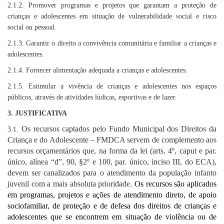
2.1.2. Promover programas e projetos que garantam a proteção de
crianças e adolescentes em situação de vulnerabilidade social e risco
social ou pessoal.
2.1.3. Garantir o direito a convivência comunitária e familiar a crianças e
adolescentes.
2.1.4. Fornecer alimentação adequada a crianças e adolescentes.
2.1.5. Estimular a vivência de crianças e adolescentes nos espaços
públicos, através de atividades lúdicas, esportivas e de lazer.
3. JUSTIFICATIVA
Os recursos captados pelo F
undo
M
unicipal dos
D
ireitos da
3.1.
C
riança e do
A
dolescente – FMDCA
servem de complemento aos
recursos orçamentários que, na forma da lei (arts. 4º, caput e par.
único, alínea “d”, 90, §2º e 100, par. único, inciso III, do ECA),
devem ser canalizados para o atendimento da população infanto
juvenil com a mais absoluta prioridade.
Os recursos são aplicados
em programas, projetos e ações de atendimento direto, de apoio
sociofamiliar
, de proteção e de defesa dos direitos de crianças e
adolescentes que se encontrem em situação de violência ou de