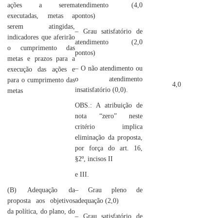
ações a serem
atendimento (4,0
executadas, metas a
pontos)
serem atingidas,
– Grau satisfatório de
indicadores que aferirão
atendimento (2,0
o cumprimento das
pontos)
metas e prazos para a
– O não atendimento ou
execução das ações e
o atendimento
para o cumprimento das
4,0
insatisfatório (0,0).
metas
OBS.: A atribuição de
nota “zero” neste
critério implica
eliminação da proposta,
por força do art. 16,
§2º, incisos II
e III.
(B) Adequação da
– Grau pleno de
proposta aos objetivos
adequação (2,0)
da política, do plano, do
– Grau satisfatório de