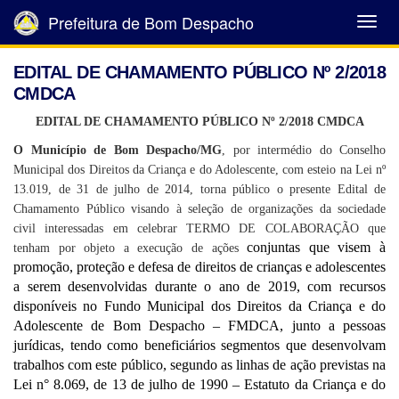
Prefeitura de Bom Despacho
Abrir
Menu
EDITAL DE CHAMAMENTO PÚBLICO Nº 2/2018
CMDCA
EDITAL DE CHAMAMENTO PÚBLICO Nº 2/2018 CMDCA
O Município de Bom Despacho/MG
, por intermédio do Conselho
Municipal dos Direitos da Criança e do Adolescente, com esteio na Lei nº
13.019, de 31 de julho de 2014, torna público o presente Edital de
Chamamento Público visando à seleção de organizações da sociedade
civil interessadas em celebrar TERMO DE COLABORAÇÃO que
conjunt
as
que visem à
tenham por objeto a execução de ações
promoção, proteção e defesa de direitos
de crianças e adolescentes
a serem desenvolvidas
durante o ano de 2019
, com recursos
disponíveis no F
undo
M
unicipal dos
D
ireitos da
C
riança e do
A
dolescente de Bom Despacho – FMDCA
, junto a pessoas
jurídicas, tendo como beneficiários segmentos que desenvolvam
trabalhos com
este público
, segundo as linhas de ação previstas na
Lei n° 8.069, de 13 de julho de 1990 – Estatuto da Criança e do