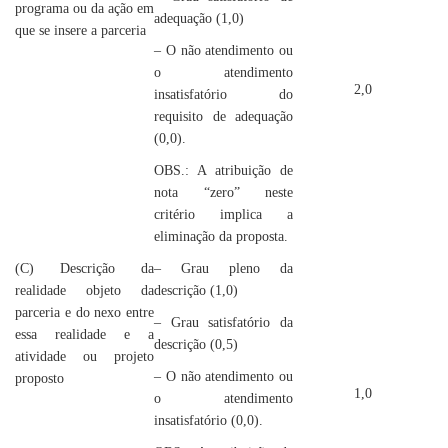
programa ou da ação em
adequação (1,0)
que se insere a parceria
– O não atendimento ou
o atendimento
2,0
insatisfatório do
requisito de adequação
(0,0).
OBS.: A atribuição de
nota “zero” neste
critério implica a
eliminação da proposta.
(C) Descrição da
– Grau pleno da
realidade objeto da
descrição (1,0)
parceria e do nexo entre
– Grau satisfatório da
essa realidade e a
descrição (0,5)
atividade ou projeto
– O não atendimento ou
proposto
1,0
o atendimento
insatisfatório (0,0).