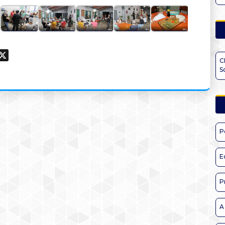
ook
hatsApp
X
C
S
P
E
P
A