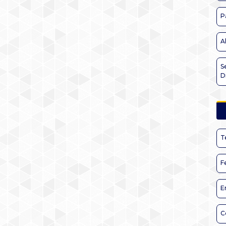
P
A
S
D
T
F
E
C