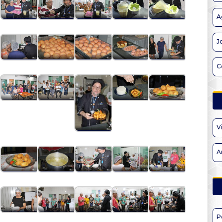
A
J
C
V
A
P