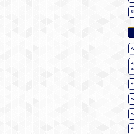
S
W
P
p
A
V
V
A