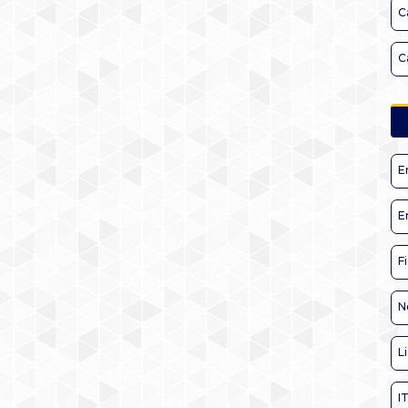
C
C
E
E
F
N
L
I