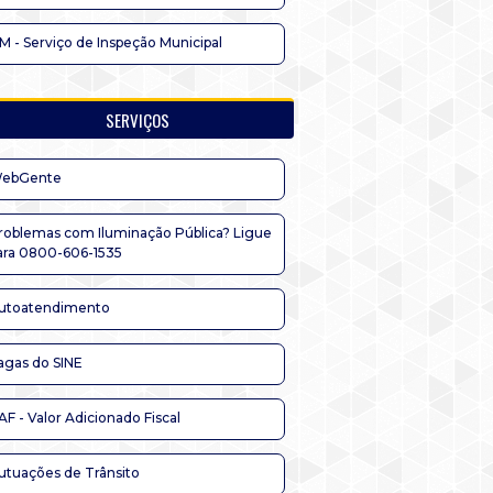
IM - Serviço de Inspeção Municipal
SERVIÇOS
ebGente
roblemas com Iluminação Pública? Ligue
ara 0800-606-1535
utoatendimento
agas do SINE
AF - Valor Adicionado Fiscal
utuações de Trânsito