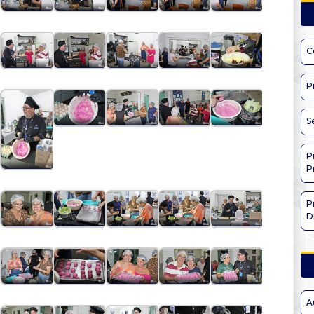
C
P
S
P
P
P
D
A