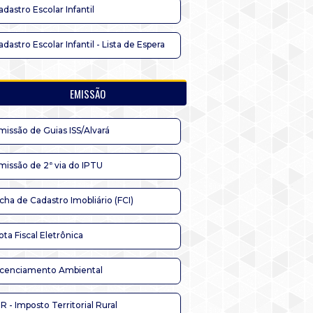
adastro Escolar Infantil
adastro Escolar Infantil - Lista de Espera
EMISSÃO
missão de Guias ISS/Alvará
missão de 2ª via do IPTU
icha de Cadastro Imobliário (FCI)
ota Fiscal Eletrônica
icenciamento Ambiental
TR - Imposto Territorial Rural