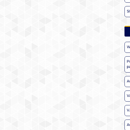
S
W
P
p
A
V
V
A