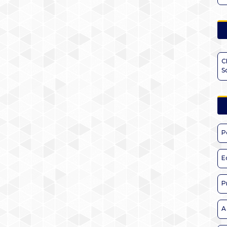
C
S
P
E
P
A