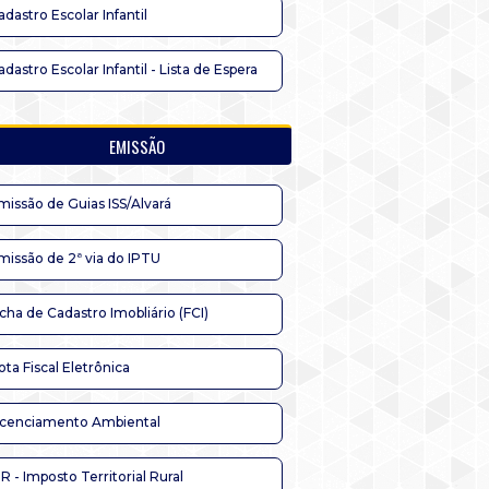
adastro Escolar Infantil
adastro Escolar Infantil - Lista de Espera
EMISSÃO
missão de Guias ISS/Alvará
missão de 2ª via do IPTU
icha de Cadastro Imobliário (FCI)
ota Fiscal Eletrônica
icenciamento Ambiental
TR - Imposto Territorial Rural