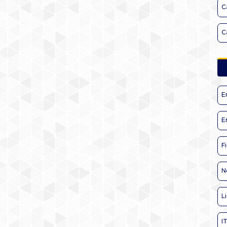
C
C
E
E
F
N
L
I