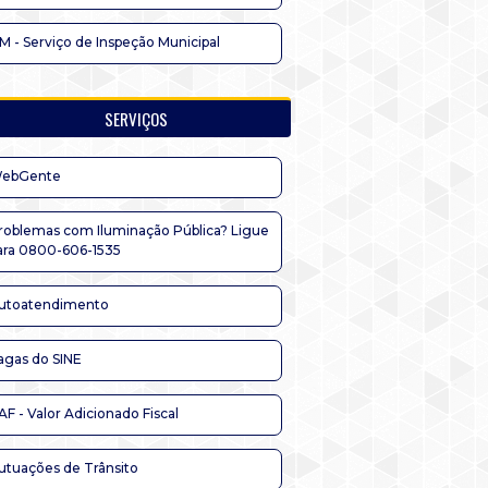
IM - Serviço de Inspeção Municipal
SERVIÇOS
ebGente
roblemas com Iluminação Pública? Ligue
ara 0800-606-1535
utoatendimento
agas do SINE
AF - Valor Adicionado Fiscal
utuações de Trânsito