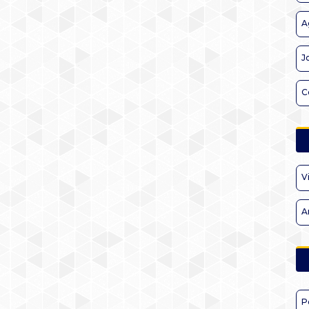
A
J
C
V
A
P