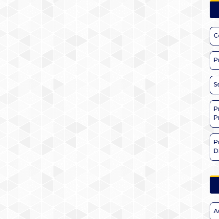
C
P
S
P
P
P
D
A