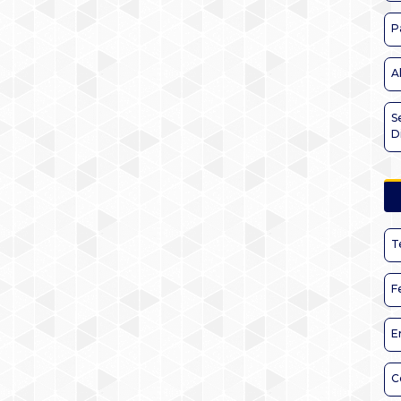
P
A
S
D
T
F
E
C