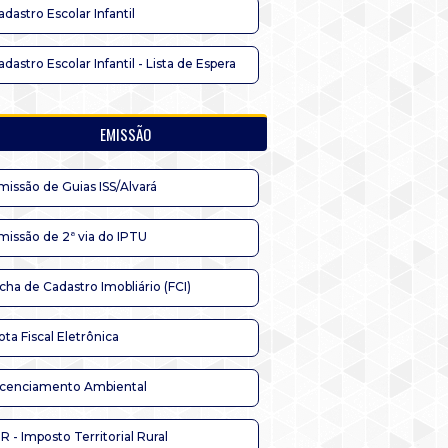
adastro Escolar Infantil
adastro Escolar Infantil - Lista de Espera
EMISSÃO
missão de Guias ISS/Alvará
missão de 2ª via do IPTU
icha de Cadastro Imobliário (FCI)
ota Fiscal Eletrônica
icenciamento Ambiental
TR - Imposto Territorial Rural