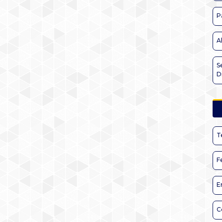
P
A
S
D
T
F
E
C