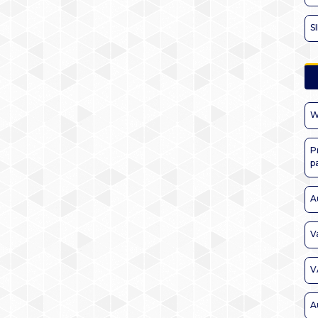
S
W
P
p
A
V
V
A