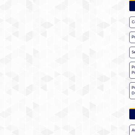
C
P
S
P
P
P
D
A