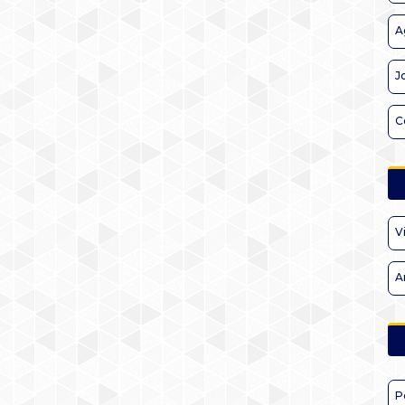
A
J
C
V
A
P