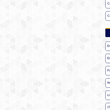
C
C
E
E
F
N
L
I