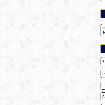
C
S
P
E
P
A