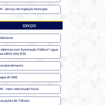
IM - Serviço de Inspeção Municipal
SERVIÇOS
ebGente
roblemas com Iluminação Pública? Ligue
ara 0800-606-1535
utoatendimento
agas do SINE
AF - Valor Adicionado Fiscal
utuações de Trânsito