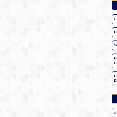
C
P
S
P
P
P
D
A