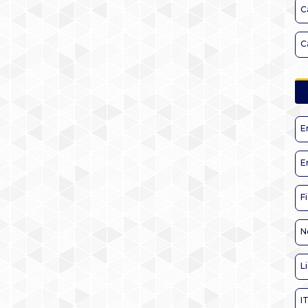
C
C
E
E
F
N
L
I