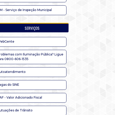
IM - Serviço de Inspeção Municipal
SERVIÇOS
ebGente
roblemas com Iluminação Pública? Ligue
ara 0800-606-1535
utoatendimento
agas do SINE
AF - Valor Adicionado Fiscal
utuações de Trânsito