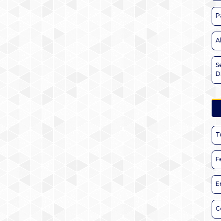
P
A
S
D
T
F
E
C