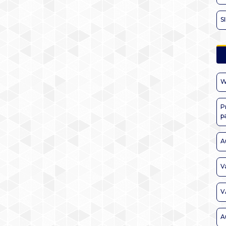
S
W
P
p
A
V
V
A