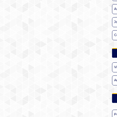
A
J
C
V
A
P