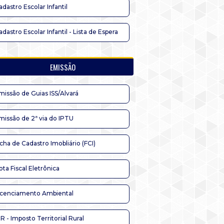
adastro Escolar Infantil
adastro Escolar Infantil - Lista de Espera
EMISSÃO
missão de Guias ISS/Alvará
missão de 2ª via do IPTU
icha de Cadastro Imobliário (FCI)
ota Fiscal Eletrônica
icenciamento Ambiental
TR - Imposto Territorial Rural