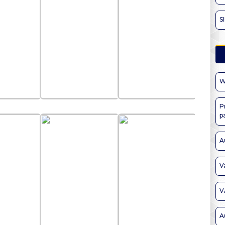
S
W
P
p
A
V
V
A