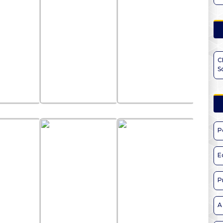
C
S
P
E
P
A