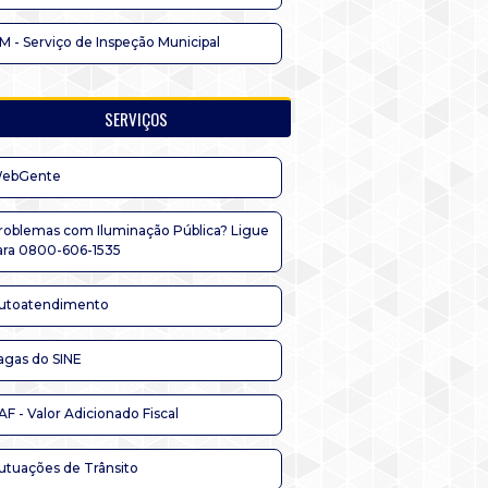
IM - Serviço de Inspeção Municipal
SERVIÇOS
ebGente
roblemas com Iluminação Pública? Ligue
ara 0800-606-1535
utoatendimento
agas do SINE
AF - Valor Adicionado Fiscal
utuações de Trânsito