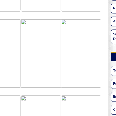
P
A
S
D
T
F
E
C