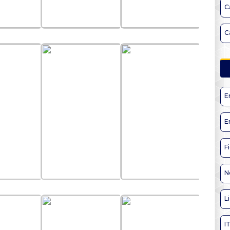
C
C
E
E
F
N
L
I