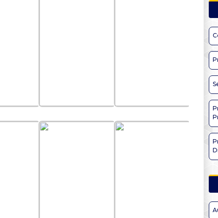
C
P
S
P
P
P
D
A