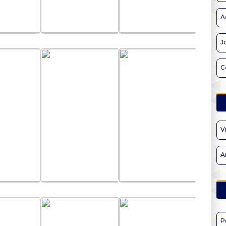
A
J
C
V
A
P