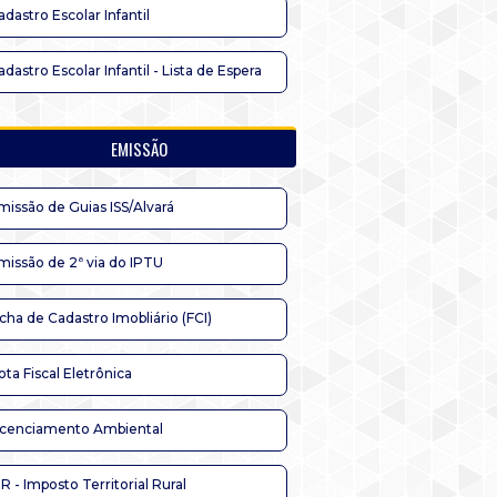
adastro Escolar Infantil
adastro Escolar Infantil - Lista de Espera
EMISSÃO
missão de Guias ISS/Alvará
missão de 2ª via do IPTU
icha de Cadastro Imobliário (FCI)
ota Fiscal Eletrônica
icenciamento Ambiental
TR - Imposto Territorial Rural