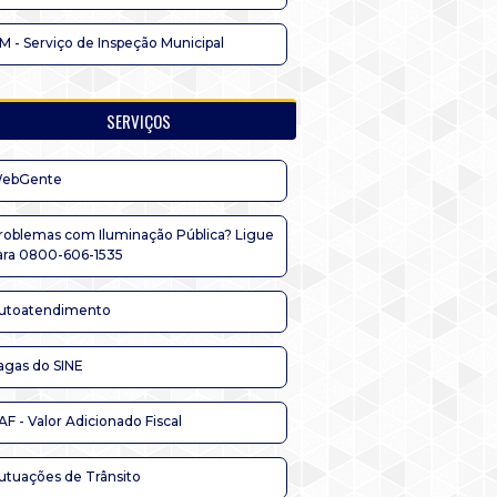
IM - Serviço de Inspeção Municipal
SERVIÇOS
ebGente
roblemas com Iluminação Pública? Ligue
ara 0800-606-1535
utoatendimento
agas do SINE
AF - Valor Adicionado Fiscal
utuações de Trânsito