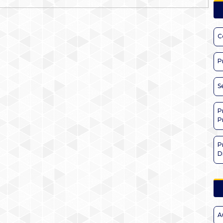
C
P
S
P
P
P
D
A