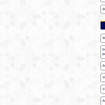
S
W
P
p
A
V
V
A