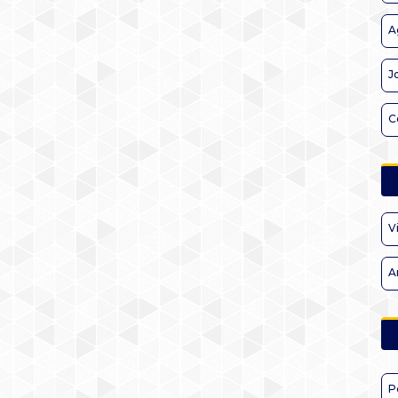
A
J
C
V
A
P