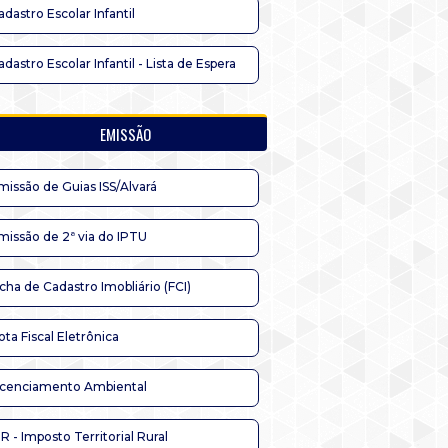
adastro Escolar Infantil
adastro Escolar Infantil - Lista de Espera
EMISSÃO
missão de Guias ISS/Alvará
missão de 2ª via do IPTU
icha de Cadastro Imobliário (FCI)
ota Fiscal Eletrônica
icenciamento Ambiental
TR - Imposto Territorial Rural