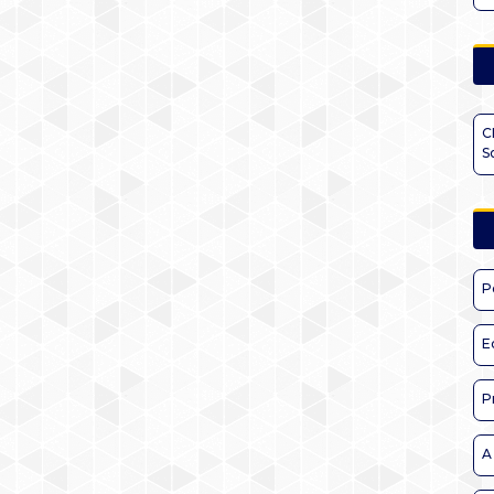
C
S
P
E
P
A