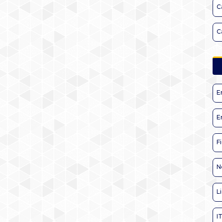
C
C
E
E
F
N
L
I