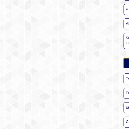
P
A
S
D
T
F
E
C