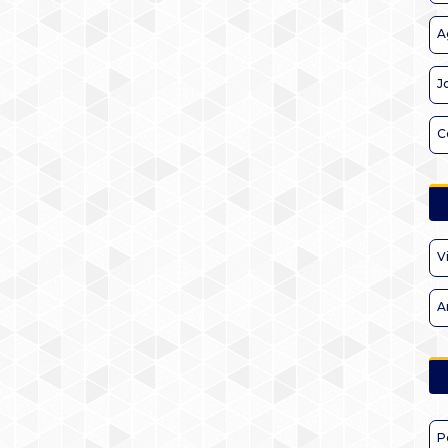
A
J
C
V
A
P