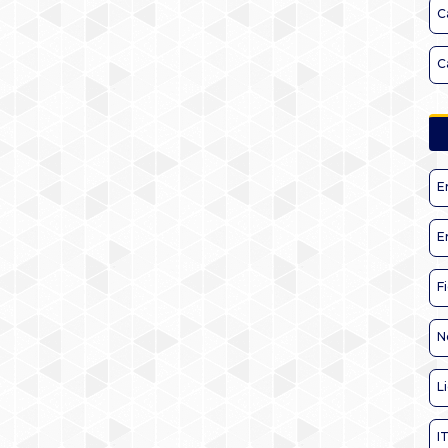
C
C
E
E
F
N
L
I