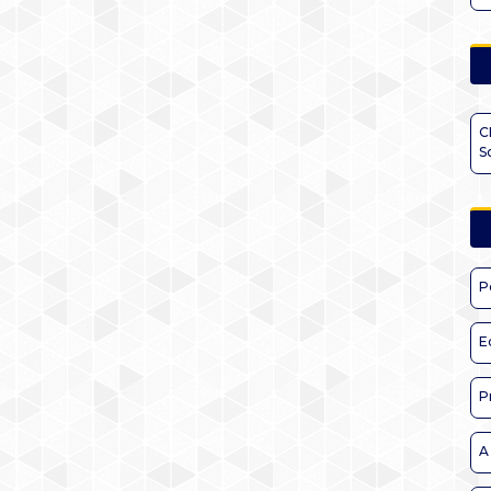
C
S
P
E
P
A