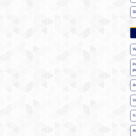
S
W
P
p
A
V
V
A