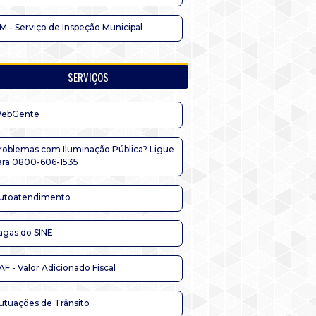
IM - Serviço de Inspeção Municipal
SERVIÇOS
ebGente
roblemas com Iluminação Pública? Ligue
ara 0800-606-1535
utoatendimento
agas do SINE
AF - Valor Adicionado Fiscal
utuações de Trânsito