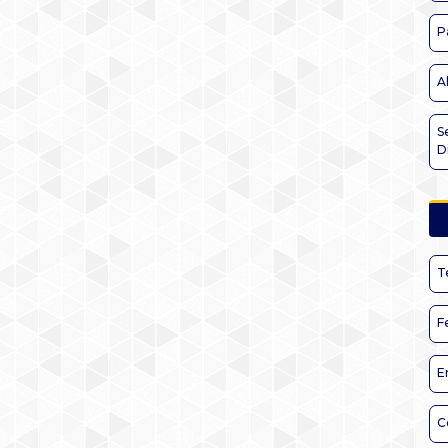
P
A
S
D
T
F
E
C