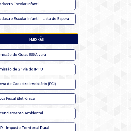
adastro Escolar Infantil
adastro Escolar Infantil - Lista de Espera
EMISSÃO
missão de Guias ISS/Alvará
missão de 2ª via do IPTU
icha de Cadastro Imobliário (FCI)
ota Fiscal Eletrônica
icenciamento Ambiental
TR - Imposto Territorial Rural