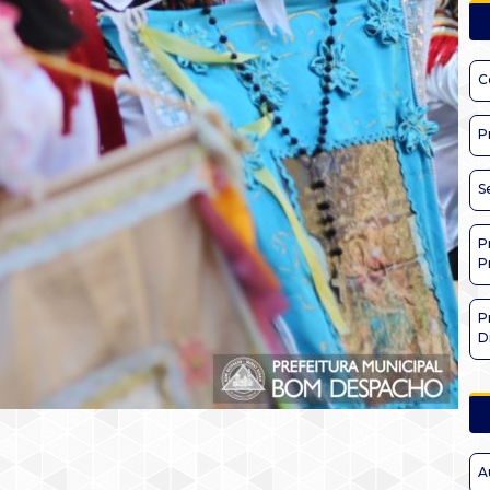
C
P
S
P
P
P
D
A