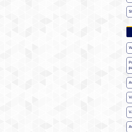
S
W
P
p
A
V
V
A