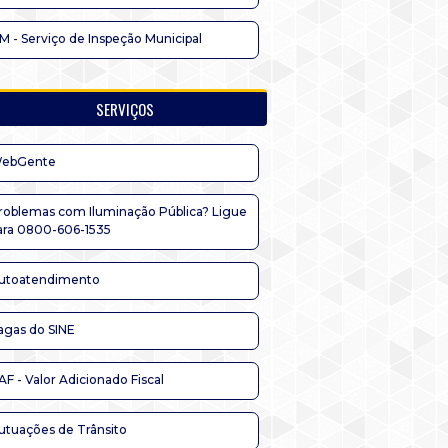
IM - Serviço de Inspeção Municipal
SERVIÇOS
ebGente
roblemas com Iluminação Pública? Ligue
ara 0800-606-1535
utoatendimento
agas do SINE
AF - Valor Adicionado Fiscal
utuações de Trânsito