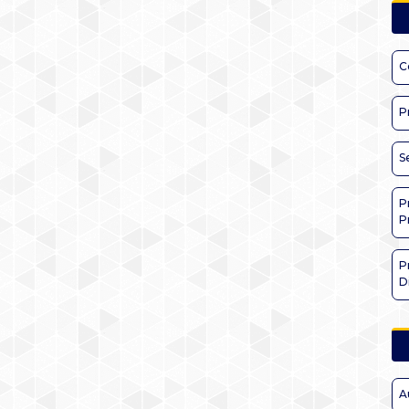
C
P
S
P
P
P
D
A