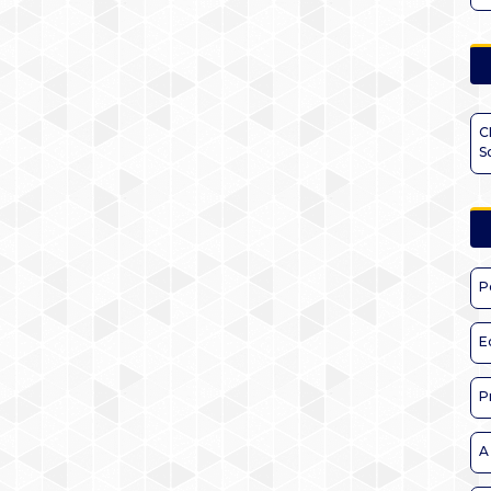
C
S
P
E
P
A