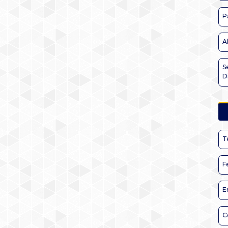
P
A
S
D
T
F
E
C