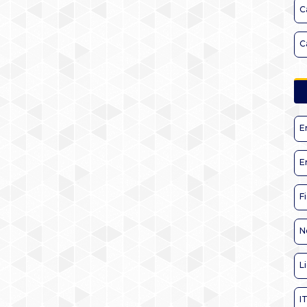
C
C
E
E
F
N
L
I