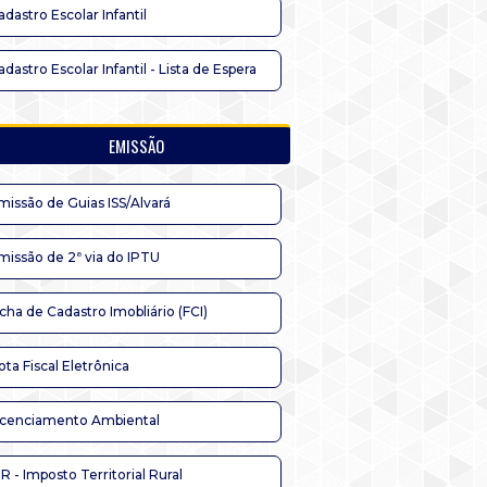
adastro Escolar Infantil
adastro Escolar Infantil - Lista de Espera
EMISSÃO
missão de Guias ISS/Alvará
missão de 2ª via do IPTU
icha de Cadastro Imobliário (FCI)
ota Fiscal Eletrônica
icenciamento Ambiental
TR - Imposto Territorial Rural