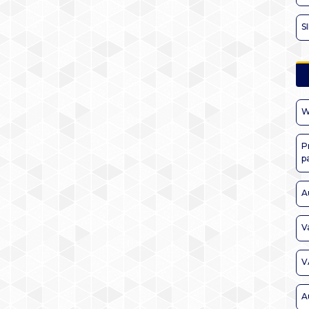
S
W
P
p
A
V
V
A