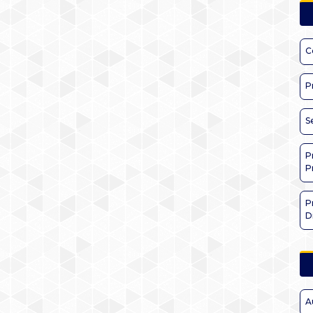
C
P
S
P
P
P
D
A