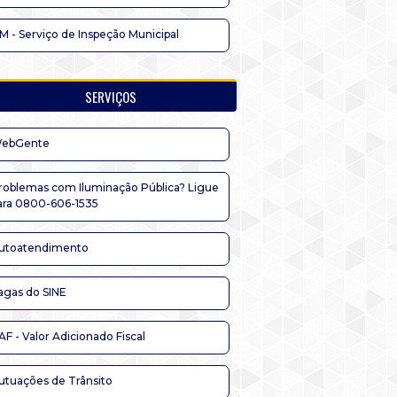
IM - Serviço de Inspeção Municipal
SERVIÇOS
ebGente
roblemas com Iluminação Pública? Ligue
ara 0800-606-1535
utoatendimento
agas do SINE
AF - Valor Adicionado Fiscal
utuações de Trânsito