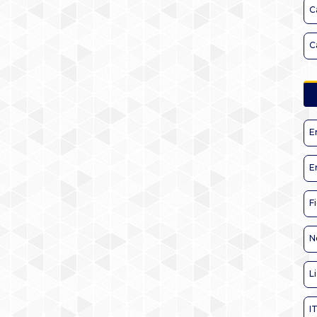
C
C
E
E
F
N
L
I