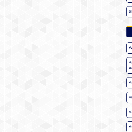
S
W
P
p
A
V
V
A