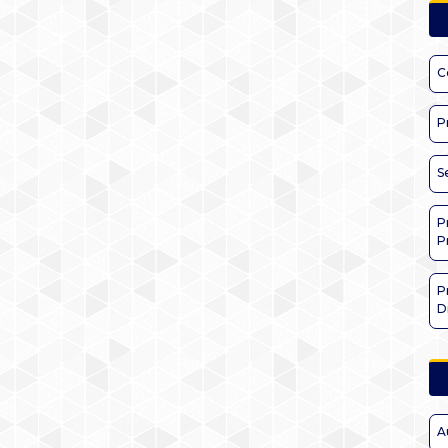
C
P
S
P
P
P
D
A