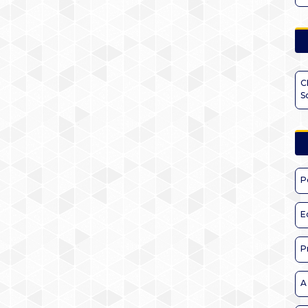
C
S
P
E
P
A