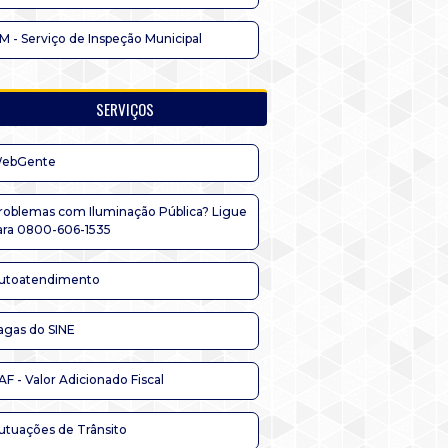
IM - Serviço de Inspeção Municipal
SERVIÇOS
ebGente
roblemas com Iluminação Pública? Ligue
ara 0800-606-1535
utoatendimento
agas do SINE
AF - Valor Adicionado Fiscal
utuações de Trânsito