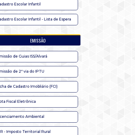
adastro Escolar Infantil
adastro Escolar Infantil - Lista de Espera
EMISSÃO
missão de Guias ISS/Alvará
missão de 2ª via do IPTU
icha de Cadastro Imobliário (FCI)
ota Fiscal Eletrônica
icenciamento Ambiental
TR - Imposto Territorial Rural