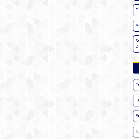
P
A
S
D
T
F
E
C