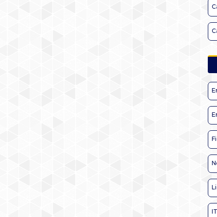
C
C
E
E
F
N
L
I