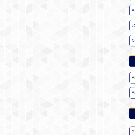
A
J
C
V
A
P