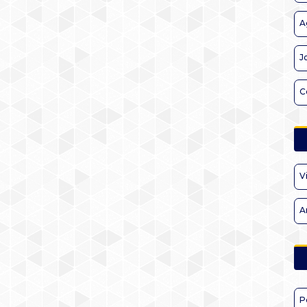
A
J
C
V
A
P