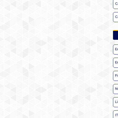
C
C
E
E
F
N
L
I