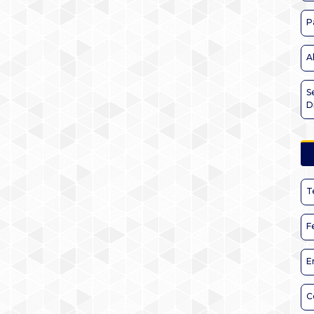
P
A
S
D
T
F
E
C