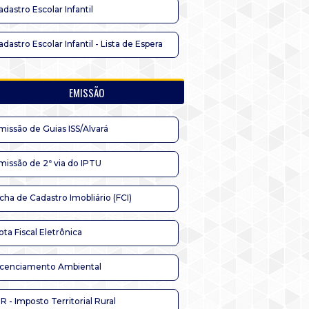
adastro Escolar Infantil
adastro Escolar Infantil - Lista de Espera
EMISSÃO
missão de Guias ISS/Alvará
missão de 2ª via do IPTU
icha de Cadastro Imobliário (FCI)
ota Fiscal Eletrônica
icenciamento Ambiental
TR - Imposto Territorial Rural