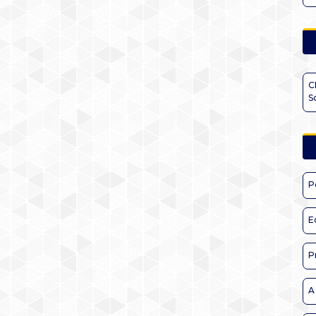
C
S
P
E
P
A