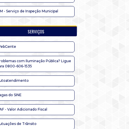
IM - Serviço de Inspeção Municipal
SERVIÇOS
ebGente
roblemas com Iluminação Pública? Ligue
ara 0800-606-1535
utoatendimento
agas do SINE
AF - Valor Adicionado Fiscal
utuações de Trânsito