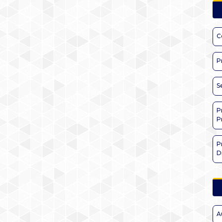
C
P
S
P
P
P
D
A