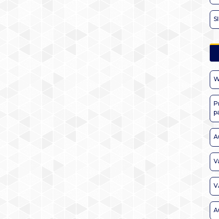
S
W
P
p
A
V
V
A