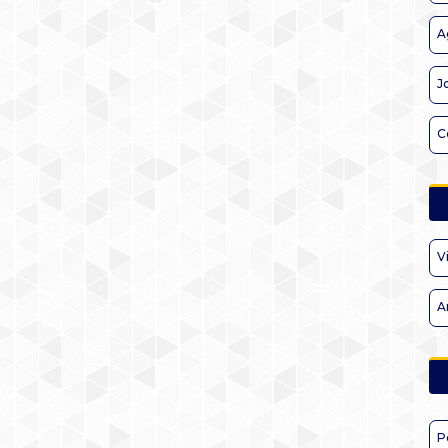
A
J
C
V
A
P