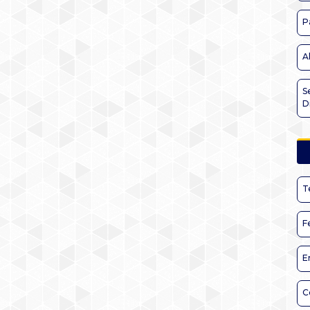
P
A
S
D
T
F
E
C