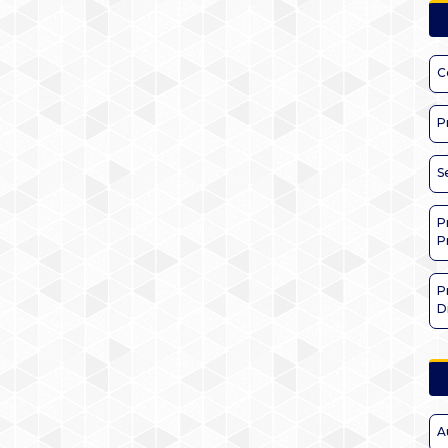
C
P
S
P
P
P
D
A