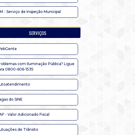
IM - Serviço de Inspeção Municipal
SERVIÇOS
ebGente
roblemas com Iluminação Pública? Ligue
ara 0800-606-1535
utoatendimento
agas do SINE
AF - Valor Adicionado Fiscal
utuações de Trânsito