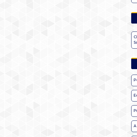
C
S
P
E
P
A