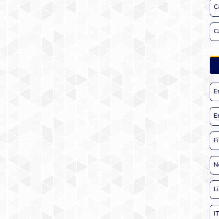
C
C
E
E
F
N
L
I