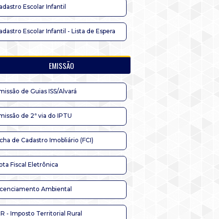
adastro Escolar Infantil
adastro Escolar Infantil - Lista de Espera
EMISSÃO
missão de Guias ISS/Alvará
missão de 2ª via do IPTU
icha de Cadastro Imobliário (FCI)
ota Fiscal Eletrônica
icenciamento Ambiental
TR - Imposto Territorial Rural