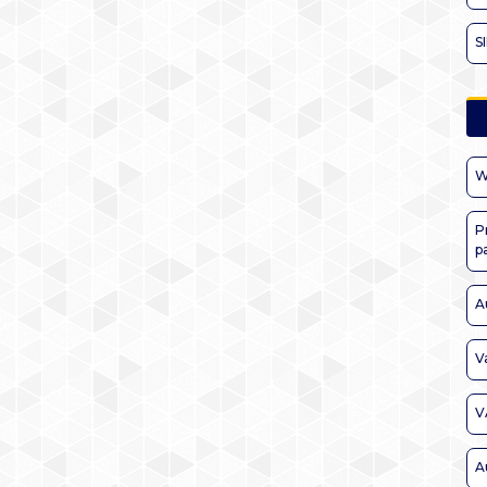
S
W
P
p
A
V
V
A