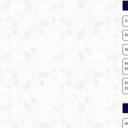
C
P
S
P
P
P
D
A