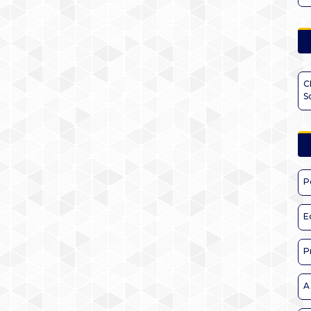
C
S
P
E
P
A