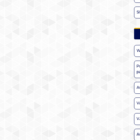
S
W
P
p
A
V
V
A