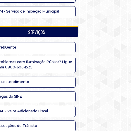
IM - Serviço de Inspeção Municipal
SERVIÇOS
ebGente
roblemas com Iluminação Pública? Ligue
ara 0800-606-1535
utoatendimento
agas do SINE
AF - Valor Adicionado Fiscal
utuações de Trânsito