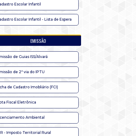
adastro Escolar Infantil
adastro Escolar Infantil - Lista de Espera
EMISSÃO
missão de Guias ISS/Alvará
missão de 2ª via do IPTU
icha de Cadastro Imobliário (FCI)
ota Fiscal Eletrônica
icenciamento Ambiental
TR - Imposto Territorial Rural