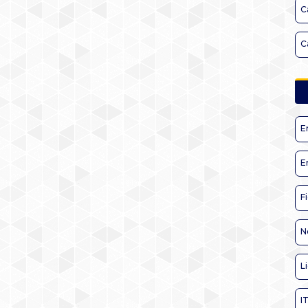
C
C
E
E
F
N
L
I