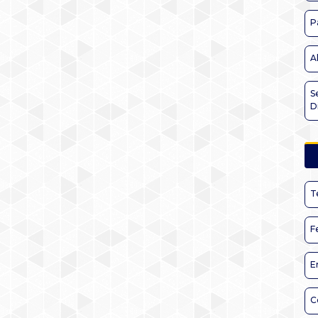
P
A
S
D
T
F
E
C