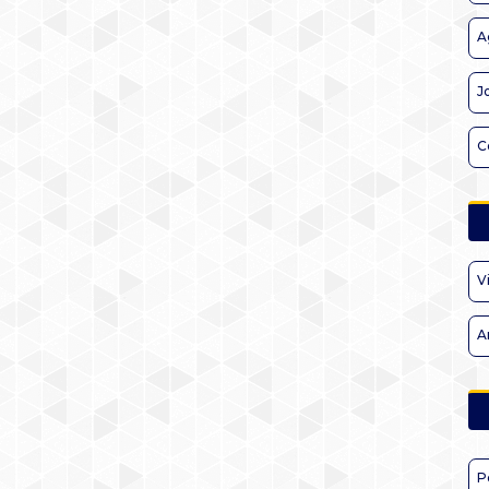
A
J
C
V
A
P