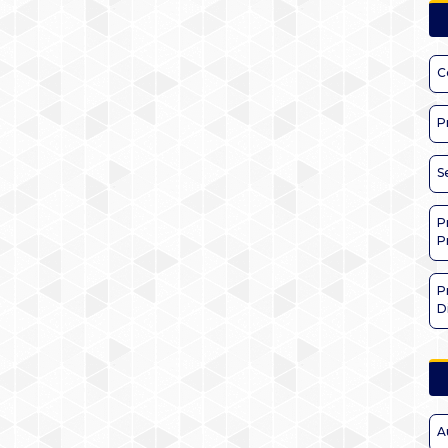
C
P
S
P
P
P
D
A