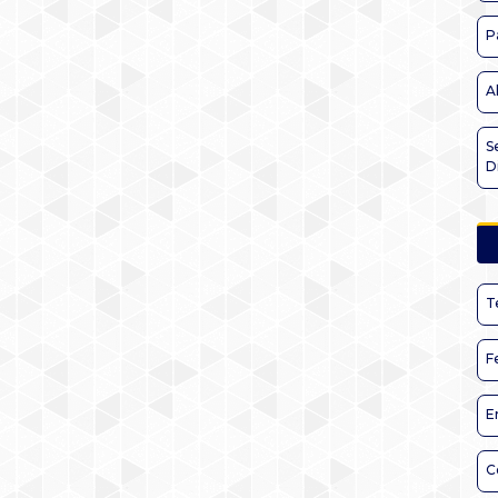
P
A
S
D
T
F
E
C