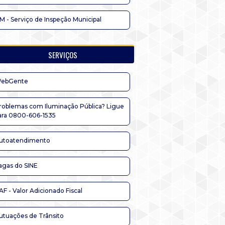
IM - Serviço de Inspeção Municipal
SERVIÇOS
ebGente
roblemas com Iluminação Pública? Ligue
ara 0800-606-1535
utoatendimento
agas do SINE
AF - Valor Adicionado Fiscal
utuações de Trânsito