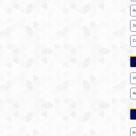
A
J
C
V
A
P