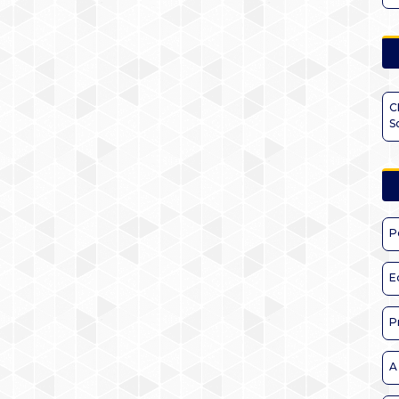
C
S
P
E
P
A