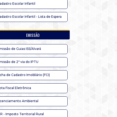
adastro Escolar Infantil
adastro Escolar Infantil - Lista de Espera
EMISSÃO
missão de Guias ISS/Alvará
missão de 2ª via do IPTU
icha de Cadastro Imobliário (FCI)
ota Fiscal Eletrônica
icenciamento Ambiental
TR - Imposto Territorial Rural