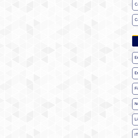
C
C
E
E
F
N
L
I