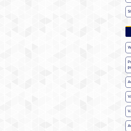
S
W
P
p
A
V
V
A