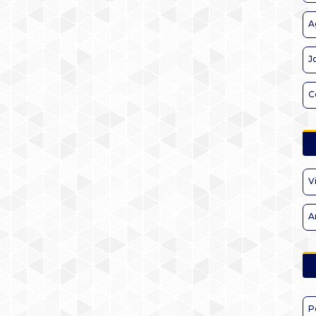
A
J
C
V
A
P