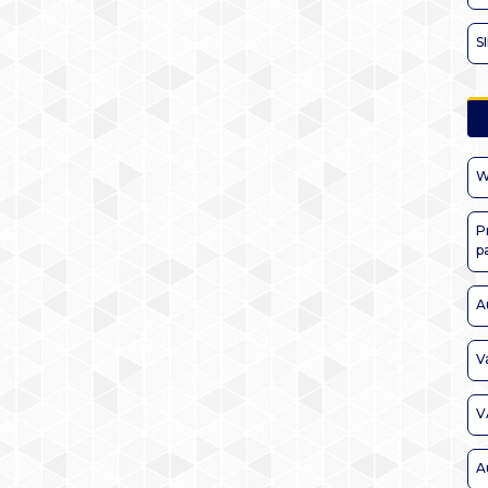
S
W
P
p
A
V
V
A