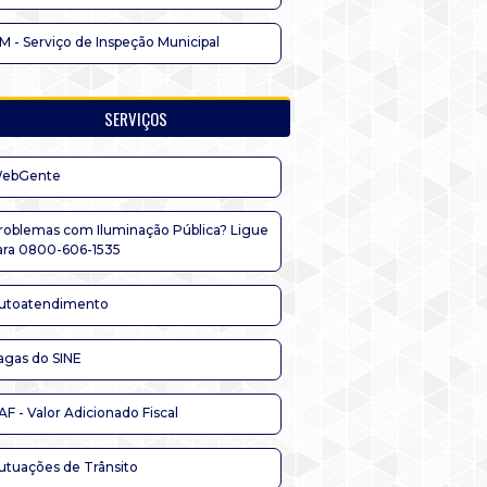
IM - Serviço de Inspeção Municipal
SERVIÇOS
ebGente
roblemas com Iluminação Pública? Ligue
ara 0800-606-1535
utoatendimento
agas do SINE
AF - Valor Adicionado Fiscal
utuações de Trânsito