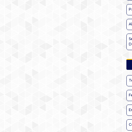
P
A
S
D
T
F
E
C