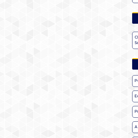
C
S
P
E
P
A