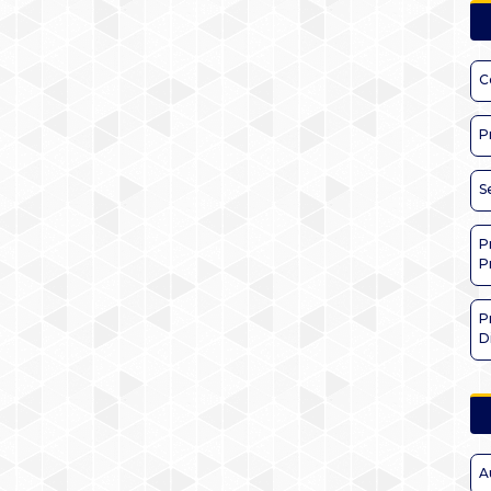
C
P
S
P
P
P
D
A