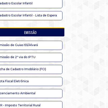
adastro Escolar Infantil
adastro Escolar Infantil - Lista de Espera
EMISSÃO
missão de Guias ISS/Alvará
missão de 2ª via do IPTU
icha de Cadastro Imobliário (FCI)
ota Fiscal Eletrônica
icenciamento Ambiental
TR - Imposto Territorial Rural