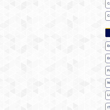
C
C
E
E
F
N
L
I