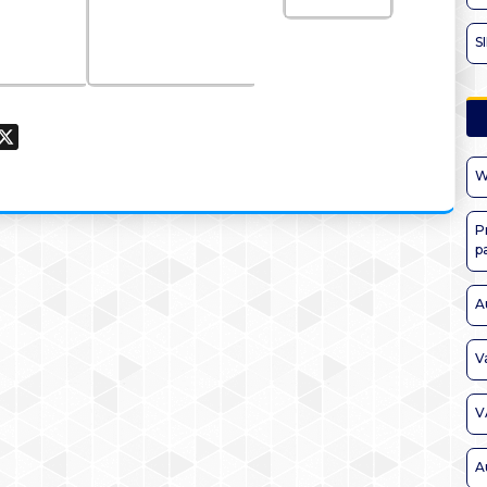
S
ook
hatsApp
X
W
P
p
A
V
V
A