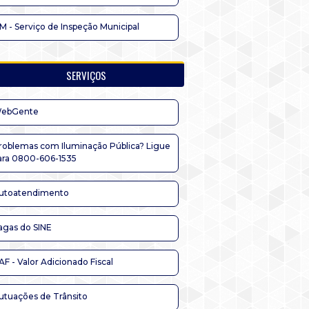
IM - Serviço de Inspeção Municipal
SERVIÇOS
ebGente
roblemas com Iluminação Pública? Ligue
ara 0800-606-1535
utoatendimento
agas do SINE
AF - Valor Adicionado Fiscal
utuações de Trânsito