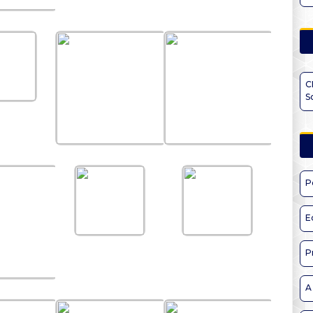
C
S
P
E
P
A