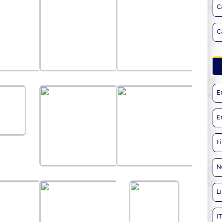
C
C
E
E
F
N
L
I