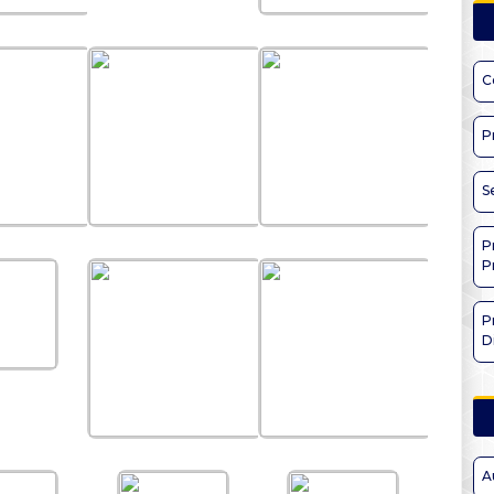
C
P
S
P
P
P
D
A