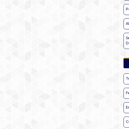
P
A
S
D
T
F
E
C