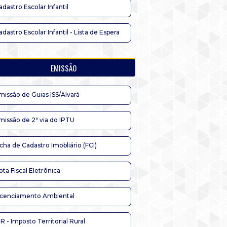
adastro Escolar Infantil
adastro Escolar Infantil - Lista de Espera
EMISSÃO
missão de Guias ISS/Alvará
missão de 2ª via do IPTU
icha de Cadastro Imobliário (FCI)
ota Fiscal Eletrônica
icenciamento Ambiental
TR - Imposto Territorial Rural