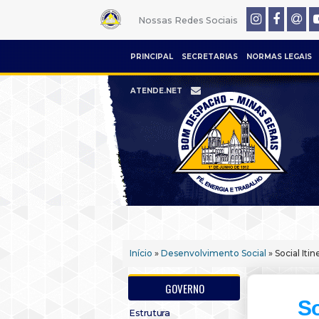
Nossas Redes Sociais
PRINCIPAL
SECRETARIAS
NORMAS LEGAIS
ATENDE.NET
Início
»
Desenvolvimento Social
» Social Iti
GOVERNO
So
Estrutura