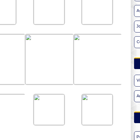
A
J
C
V
A
P