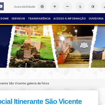
Acessibilidade
DOME
SERVIDOR
TRANSPARÊNCIA
ACESSO À INFORMAÇÃO
OUVIDORIA
nerante São Vicente galeria de fotos
cial Itinerante São Vicente