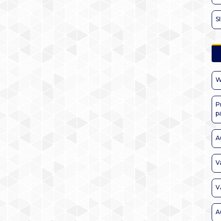
S
W
P
p
A
V
V
A