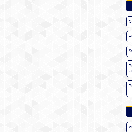
C
P
S
P
P
P
D
A