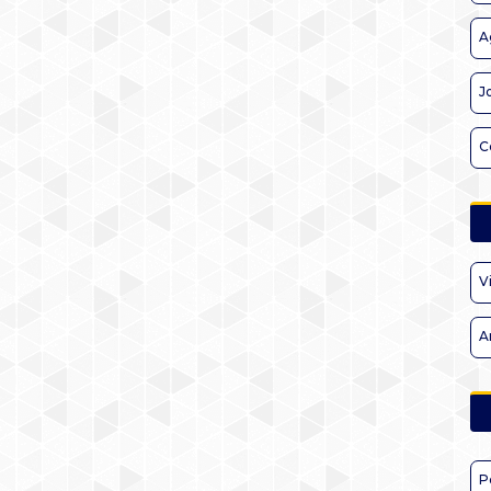
A
J
C
V
A
P