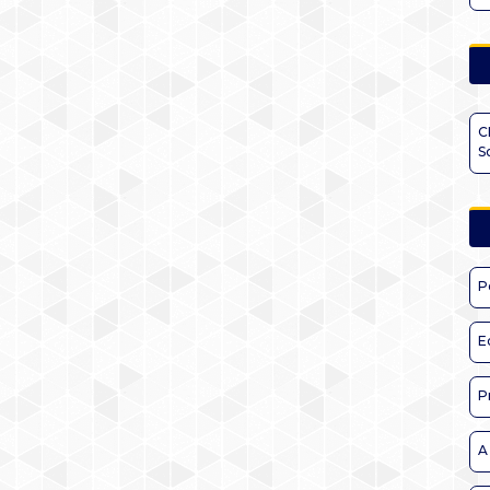
C
S
P
E
P
A