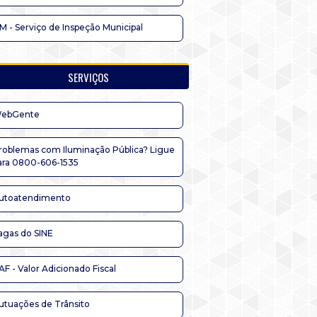
IM - Serviço de Inspeção Municipal
SERVIÇOS
ebGente
roblemas com Iluminação Pública? Ligue
ara 0800-606-1535
utoatendimento
agas do SINE
AF - Valor Adicionado Fiscal
utuações de Trânsito