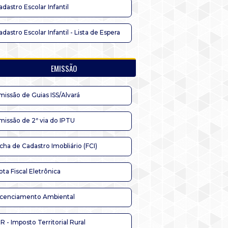
adastro Escolar Infantil
adastro Escolar Infantil - Lista de Espera
EMISSÃO
missão de Guias ISS/Alvará
missão de 2ª via do IPTU
icha de Cadastro Imobliário (FCI)
ota Fiscal Eletrônica
icenciamento Ambiental
TR - Imposto Territorial Rural