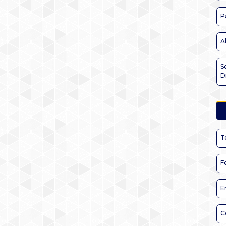
P
A
S
D
T
F
E
C