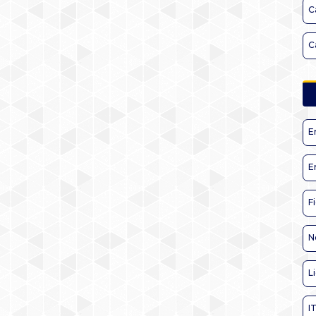
C
C
E
E
F
N
L
I