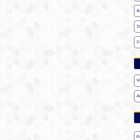
A
J
C
V
A
P