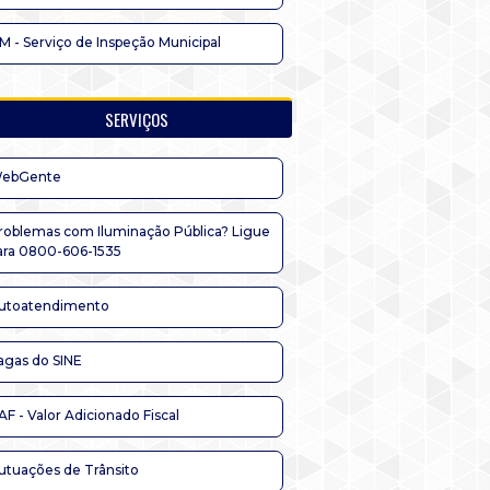
IM - Serviço de Inspeção Municipal
SERVIÇOS
ebGente
roblemas com Iluminação Pública? Ligue
ara 0800-606-1535
utoatendimento
agas do SINE
AF - Valor Adicionado Fiscal
utuações de Trânsito