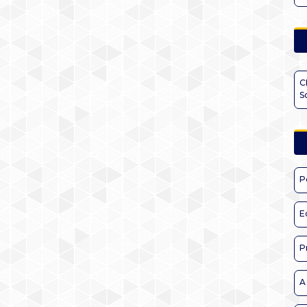
C
S
P
E
P
A