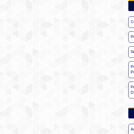
C
P
S
P
P
P
D
A