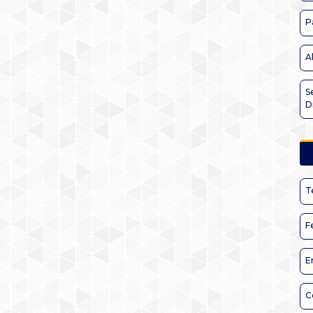
P
A
S
D
T
F
E
C