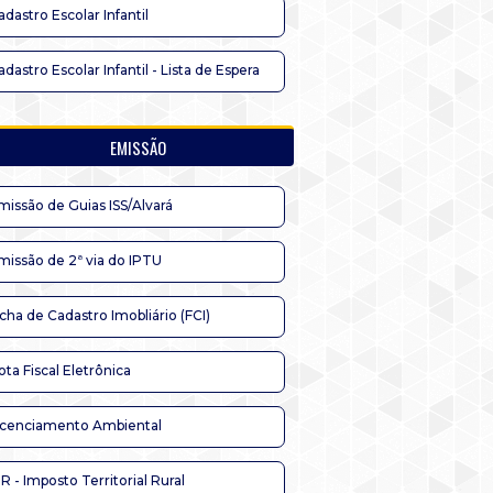
adastro Escolar Infantil
adastro Escolar Infantil - Lista de Espera
EMISSÃO
missão de Guias ISS/Alvará
missão de 2ª via do IPTU
icha de Cadastro Imobliário (FCI)
ota Fiscal Eletrônica
icenciamento Ambiental
TR - Imposto Territorial Rural