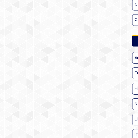
C
C
E
E
F
N
L
I