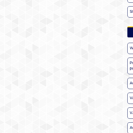
S
W
P
p
A
V
V
A