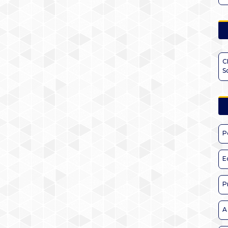
C
S
P
E
P
A