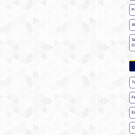
P
A
S
D
T
F
E
C