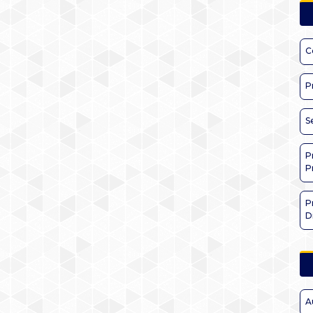
C
P
S
P
P
P
D
A