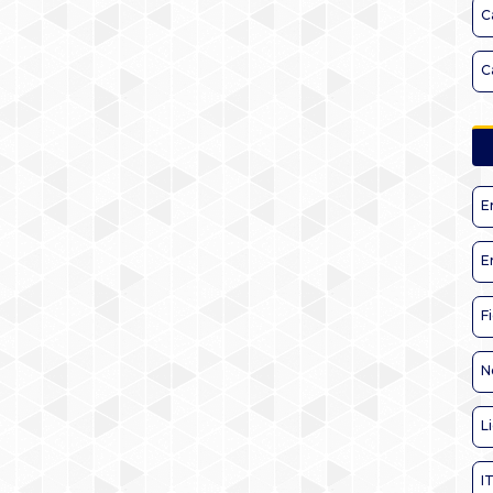
C
C
E
E
F
N
L
I