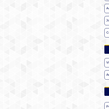
A
J
C
V
A
P