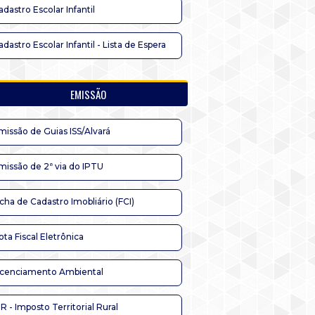
adastro Escolar Infantil
adastro Escolar Infantil - Lista de Espera
EMISSÃO
missão de Guias ISS/Alvará
missão de 2ª via do IPTU
icha de Cadastro Imobliário (FCI)
ota Fiscal Eletrônica
icenciamento Ambiental
TR - Imposto Territorial Rural