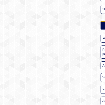
S
W
P
p
A
V
V
A