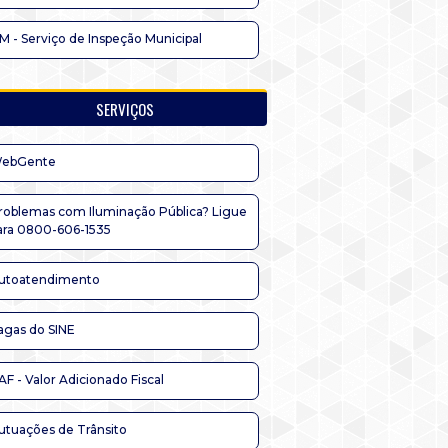
IM - Serviço de Inspeção Municipal
SERVIÇOS
ebGente
roblemas com Iluminação Pública? Ligue
ara 0800-606-1535
utoatendimento
agas do SINE
AF - Valor Adicionado Fiscal
utuações de Trânsito