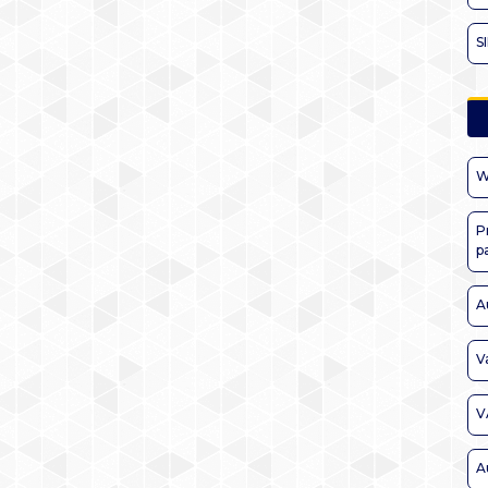
S
W
P
p
A
V
V
A