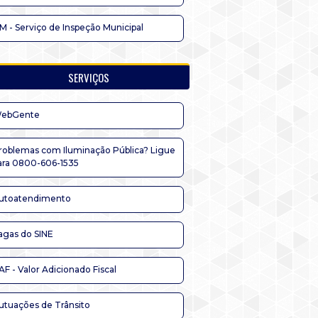
IM - Serviço de Inspeção Municipal
SERVIÇOS
ebGente
roblemas com Iluminação Pública? Ligue
ara 0800-606-1535
utoatendimento
agas do SINE
AF - Valor Adicionado Fiscal
utuações de Trânsito