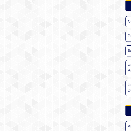
C
P
S
P
P
P
D
A