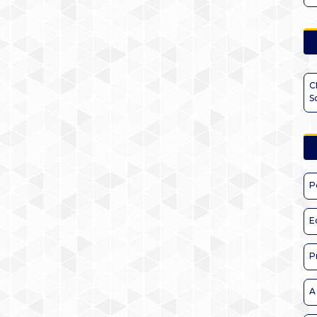
C
S
P
E
P
A