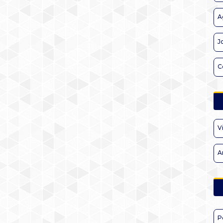
A
J
C
V
A
P