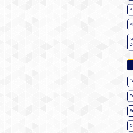
P
A
S
D
T
F
E
C