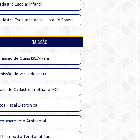
adastro Escolar Infantil
adastro Escolar Infantil - Lista de Espera
EMISSÃO
missão de Guias ISS/Alvará
missão de 2ª via do IPTU
icha de Cadastro Imobliário (FCI)
ota Fiscal Eletrônica
icenciamento Ambiental
TR - Imposto Territorial Rural