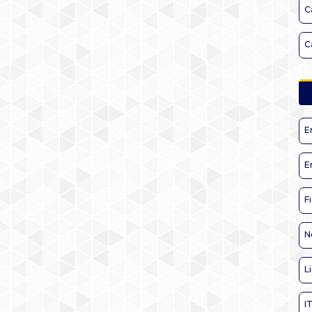
C
C
E
E
F
N
L
I