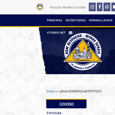
Nossas Redes Sociais
PRINCIPAL
SECRETARIAS
NORMAS LEGAIS
ATENDE.NET
Início
» » photo5161659248311117920
GOVERNO
Estrutura