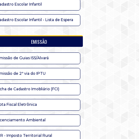
adastro Escolar Infantil
adastro Escolar Infantil - Lista de Espera
EMISSÃO
missão de Guias ISS/Alvará
missão de 2ª via do IPTU
icha de Cadastro Imobliário (FCI)
ota Fiscal Eletrônica
icenciamento Ambiental
TR - Imposto Territorial Rural