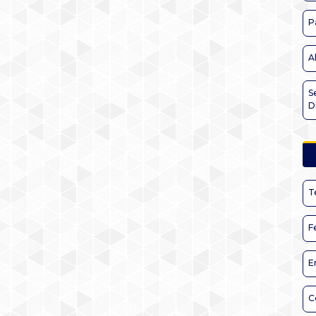
P
A
S
D
T
F
E
C