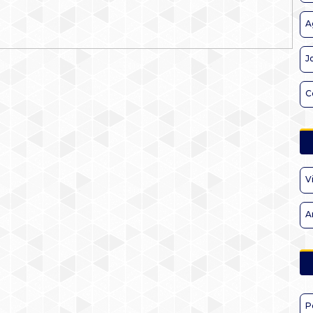
A
J
C
V
A
P