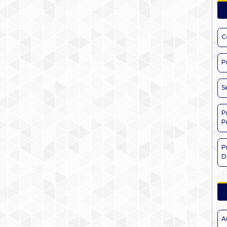
C
P
S
P
P
P
D
A