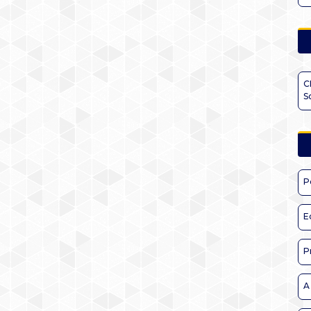
C
S
P
E
P
A