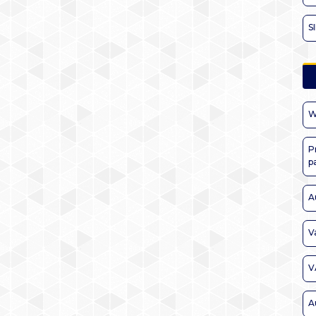
S
W
P
p
A
V
V
A