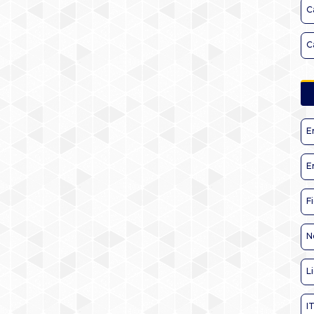
C
C
E
E
F
N
L
I