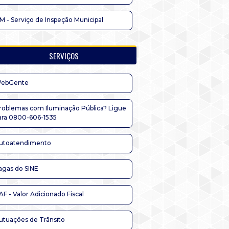
IM - Serviço de Inspeção Municipal
SERVIÇOS
ebGente
roblemas com Iluminação Pública? Ligue
ara 0800-606-1535
utoatendimento
agas do SINE
AF - Valor Adicionado Fiscal
utuações de Trânsito