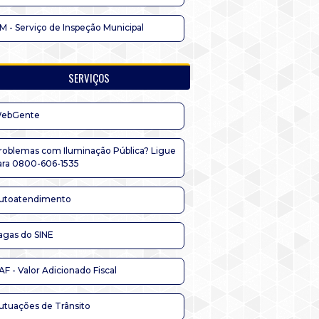
IM - Serviço de Inspeção Municipal
SERVIÇOS
ebGente
roblemas com Iluminação Pública? Ligue
ara 0800-606-1535
utoatendimento
agas do SINE
AF - Valor Adicionado Fiscal
utuações de Trânsito