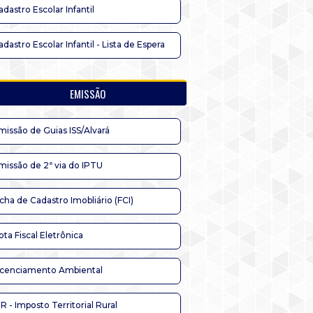
adastro Escolar Infantil
adastro Escolar Infantil - Lista de Espera
EMISSÃO
missão de Guias ISS/Alvará
missão de 2ª via do IPTU
icha de Cadastro Imobliário (FCI)
ota Fiscal Eletrônica
icenciamento Ambiental
TR - Imposto Territorial Rural