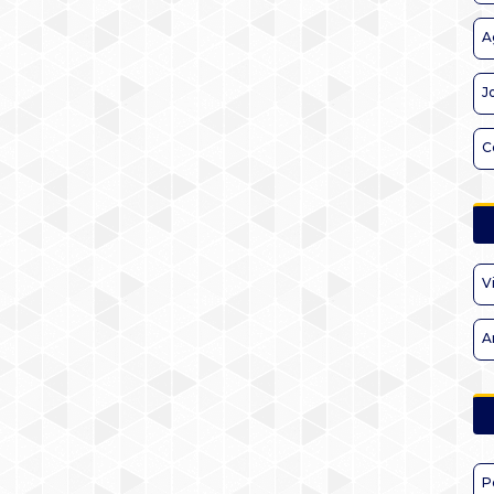
A
J
C
V
A
P