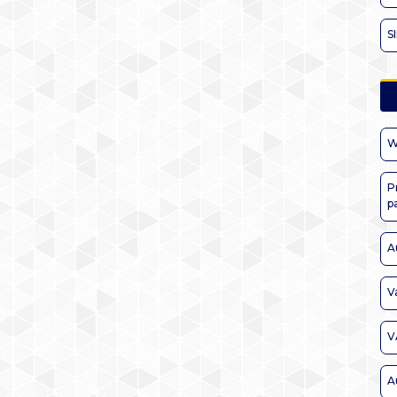
S
W
P
p
A
V
V
A