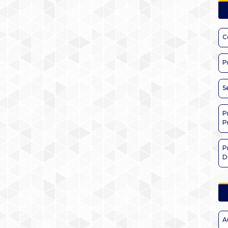
C
P
S
P
P
P
D
A