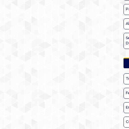
P
A
S
D
T
F
E
C