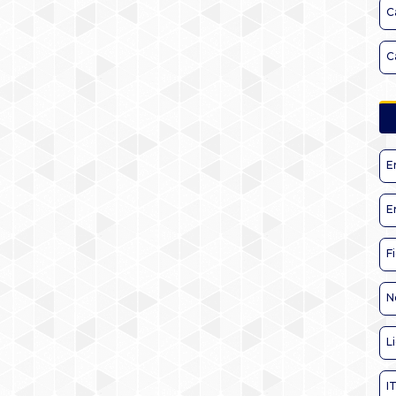
C
C
E
E
F
N
L
I