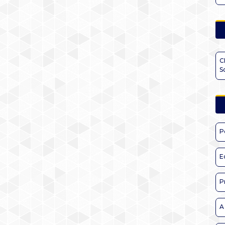
C
S
P
E
P
A