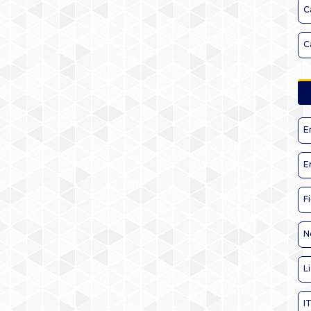
C
C
E
E
F
N
L
I