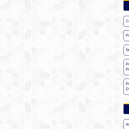
C
P
S
P
P
P
D
A