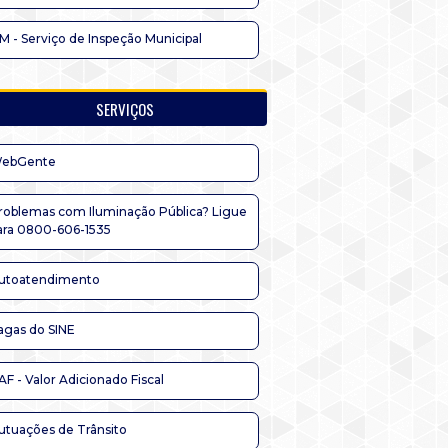
IM - Serviço de Inspeção Municipal
SERVIÇOS
ebGente
roblemas com Iluminação Pública? Ligue
ara 0800-606-1535
utoatendimento
agas do SINE
AF - Valor Adicionado Fiscal
utuações de Trânsito