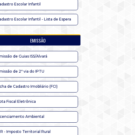
adastro Escolar Infantil
adastro Escolar Infantil - Lista de Espera
EMISSÃO
missão de Guias ISS/Alvará
missão de 2ª via do IPTU
icha de Cadastro Imobliário (FCI)
ota Fiscal Eletrônica
icenciamento Ambiental
TR - Imposto Territorial Rural