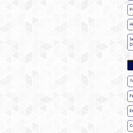
P
A
S
D
T
F
E
C