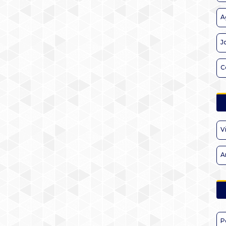
A
J
C
V
A
P