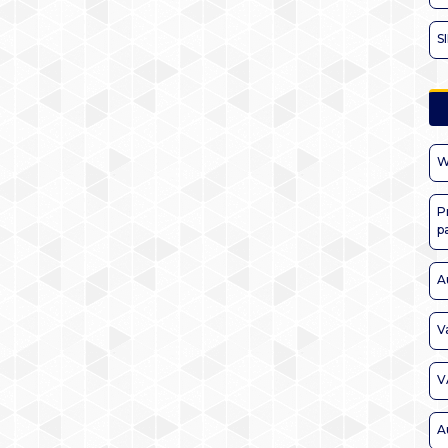
S
W
P
p
A
V
V
A