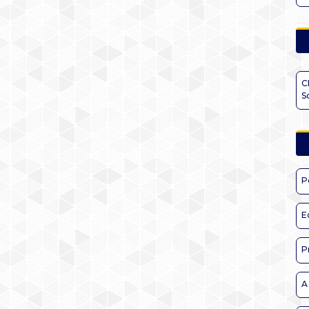
C
S
P
E
P
A