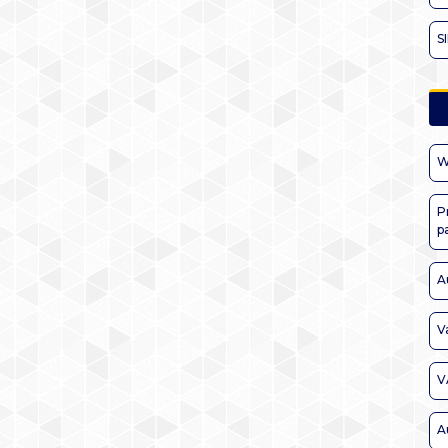
S
W
P
p
A
V
V
A