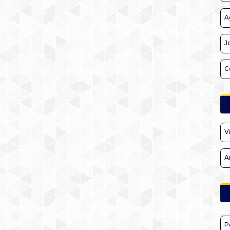
A
J
C
V
A
P