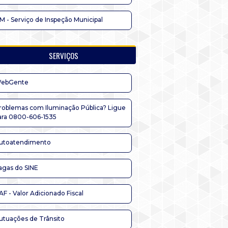
IM - Serviço de Inspeção Municipal
SERVIÇOS
ebGente
roblemas com Iluminação Pública? Ligue
ara 0800-606-1535
utoatendimento
agas do SINE
AF - Valor Adicionado Fiscal
utuações de Trânsito