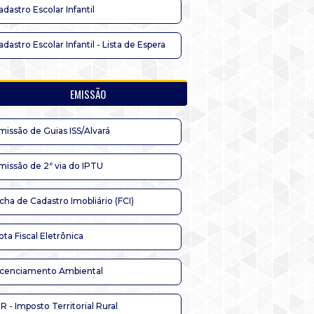
adastro Escolar Infantil
adastro Escolar Infantil - Lista de Espera
EMISSÃO
missão de Guias ISS/Alvará
missão de 2ª via do IPTU
icha de Cadastro Imobliário (FCI)
ota Fiscal Eletrônica
icenciamento Ambiental
TR - Imposto Territorial Rural