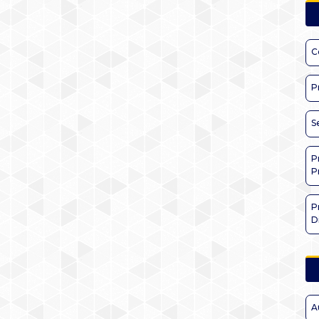
C
P
S
P
P
P
D
A