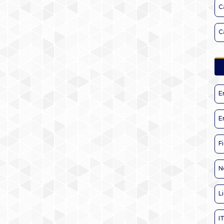
C
C
E
E
F
N
L
I