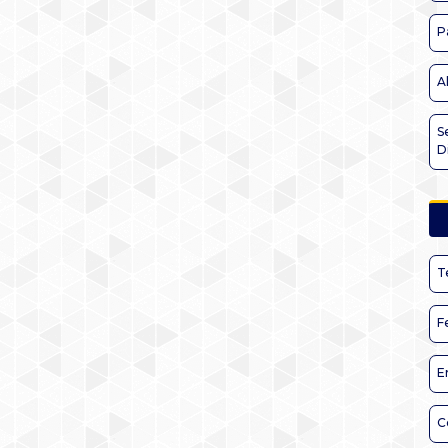
P
A
S
D
T
F
E
C