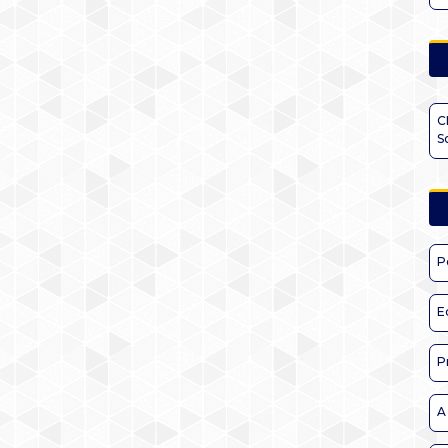
C
S
P
E
P
A