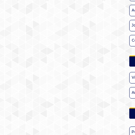
A
J
C
V
A
P