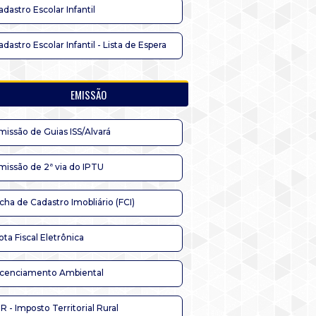
adastro Escolar Infantil
adastro Escolar Infantil - Lista de Espera
EMISSÃO
missão de Guias ISS/Alvará
missão de 2ª via do IPTU
icha de Cadastro Imobliário (FCI)
ota Fiscal Eletrônica
icenciamento Ambiental
TR - Imposto Territorial Rural