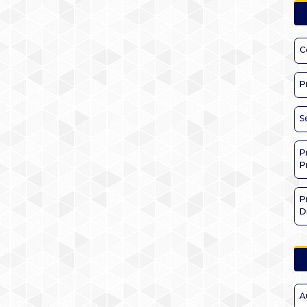
C
P
S
P
P
P
D
A