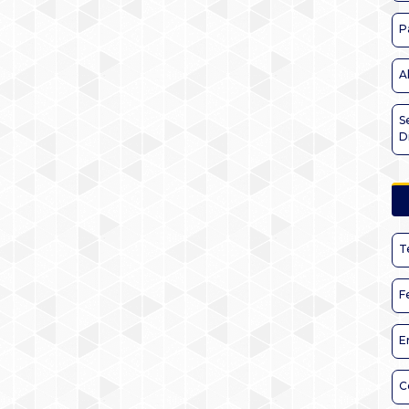
P
A
S
D
T
F
E
C