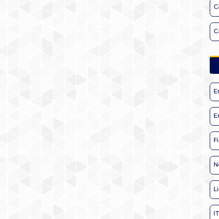
C
C
E
E
F
N
L
I