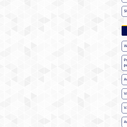
S
W
P
p
A
V
V
A