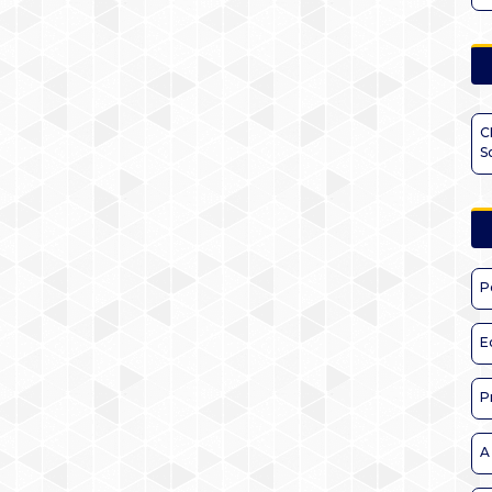
C
S
P
E
P
A