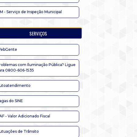
IM - Serviço de Inspeção Municipal
SERVIÇOS
ebGente
roblemas com Iluminação Pública? Ligue
ara 0800-606-1535
utoatendimento
agas do SINE
AF - Valor Adicionado Fiscal
utuações de Trânsito