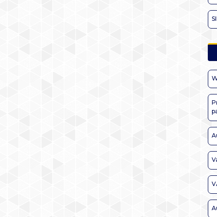
S
W
P
p
A
V
V
A