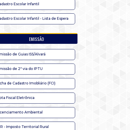
adastro Escolar Infantil
adastro Escolar Infantil - Lista de Espera
EMISSÃO
missão de Guias ISS/Alvará
missão de 2ª via do IPTU
icha de Cadastro Imobliário (FCI)
ota Fiscal Eletrônica
icenciamento Ambiental
TR - Imposto Territorial Rural