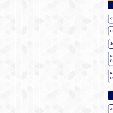
C
P
S
P
P
P
D
A