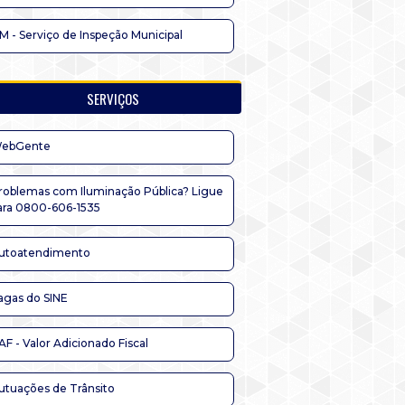
IM - Serviço de Inspeção Municipal
SERVIÇOS
ebGente
roblemas com Iluminação Pública? Ligue
ara 0800-606-1535
utoatendimento
agas do SINE
AF - Valor Adicionado Fiscal
utuações de Trânsito