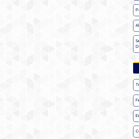
P
A
S
D
T
F
E
C