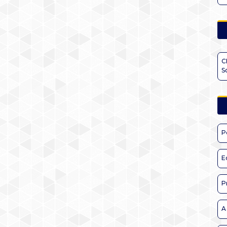
C
S
P
E
P
A