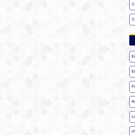
C
C
E
E
F
N
L
I