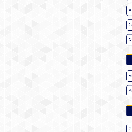
A
J
C
V
A
P