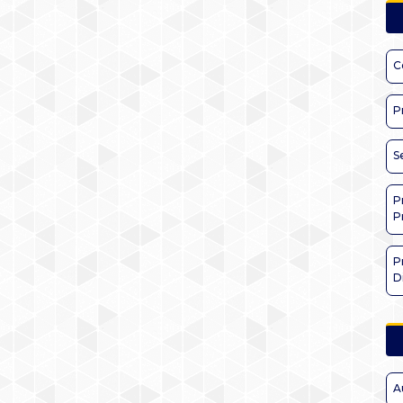
C
P
S
P
P
P
D
A