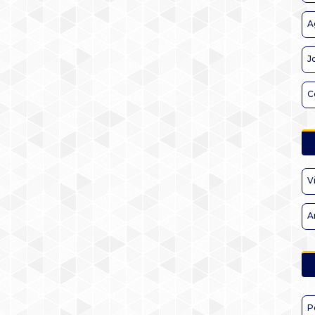
A
J
C
V
A
P