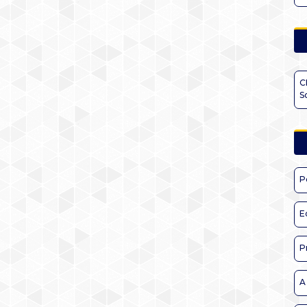
C
S
P
E
P
A