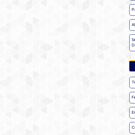
P
A
S
D
T
F
E
C