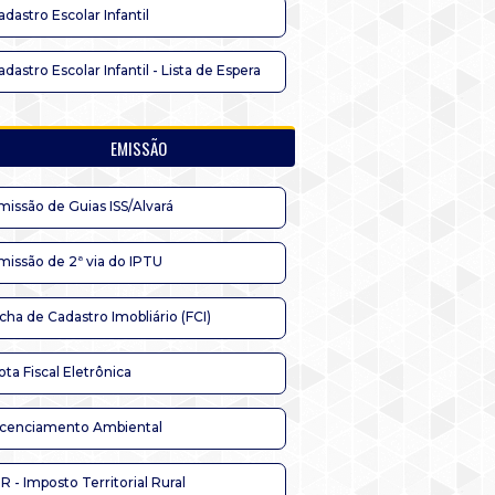
adastro Escolar Infantil
adastro Escolar Infantil - Lista de Espera
EMISSÃO
missão de Guias ISS/Alvará
missão de 2ª via do IPTU
icha de Cadastro Imobliário (FCI)
ota Fiscal Eletrônica
icenciamento Ambiental
TR - Imposto Territorial Rural