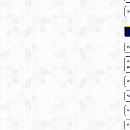
S
W
P
p
A
V
V
A