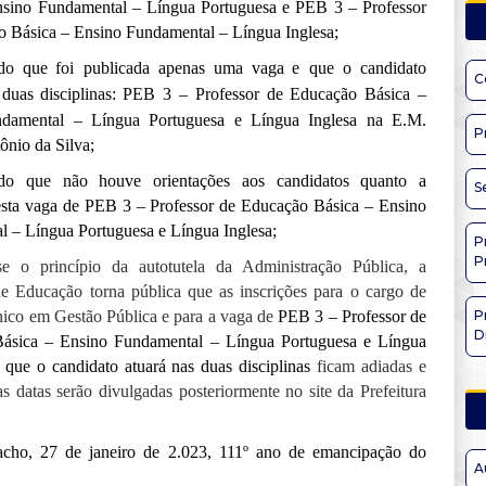
nsino Fundamental – Língua Portuguesa e PEB 3 – Professor
 Básica – Ensino Fundamental – Língua Inglesa;
ndo
que
fo
i
publicada
apenas uma vaga
e que o candidato
C
 duas disciplinas
:
PEB 3 – Professor de Educação Básica –
ndamental – Língua Portuguesa e Língua Inglesa
n
a E.M.
P
ônio da Silva;
ndo que não houve orientações aos candidatos quanto a
S
esta vaga
de
PEB 3 – Professor de Educação Básica – Ensino
 – Língua Portuguesa e Língua Inglesa
;
P
P
se o princípio da autotutela da Administração Pública, a
de Educação torna pública que as inscrições para o cargo de
ico em Gestão Pública e para a vaga de
PEB 3 – Professor de
P
D
ásica – Ensino Fundamental – Língua Portuguesa e Língua
 que o candidato atuará nas duas disciplinas
ficam adiadas e
s datas serão divulgadas posteriormente no site da Prefeitura
acho,
2
7
de
janeiro
de 2.0
23
, 1
11
º ano de emancipação do
A