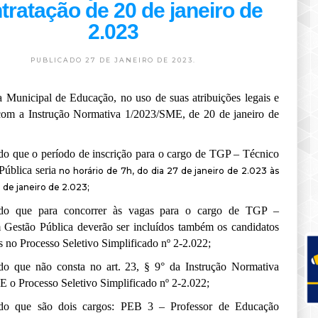
tratação de 20 de janeiro de
2.023
PUBLICADO 27 DE JANEIRO DE 2023.
ia Municipal de Educação
, no uso de suas atribuições legais e
 com a
Instrução Normativa
1/2023/SME, de 20 de janeiro de
ndo que
o período de inscrição para o cargo de TGP – Técnico
Pública seria
no horário de 7h, do dia 27 de janeiro de 2.023 às
 de janeiro de 2.023;
ndo que para
concorrer
à
s vagas para o
cargo de TGP –
 Gestão Pública dever
ão
ser
incluídos
também os candidatos
os no Processo Seletivo Simplificado nº 2-2.022;
do que não consta no art. 23, § 9° da
Instrução Normativa
ME o
Processo Seletivo Simplificado nº 2-2.022;
ndo que são dois cargos:
PEB 3 – Professor de Educação