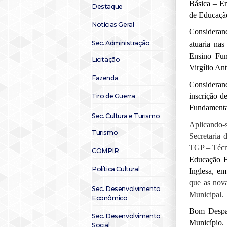
Básica – E
Destaque
de Educação
Notícias Geral
C
onsidera
Sec. Administração
atuaria nas
Ensino Fu
Licitação
Virgílio Ant
Fazenda
C
onsidera
inscrição d
Tiro de Guerra
Fundamental
Sec. Cultura e Turismo
Aplicando-
Turismo
Secretaria 
TGP – Técn
COMPIR
Educação B
Política Cultural
Inglesa,
em
que as nova
Sec. Desenvolvimento
Municipal.
Econômico
Bom Desp
Sec. Desenvolvimento
Município.
Social