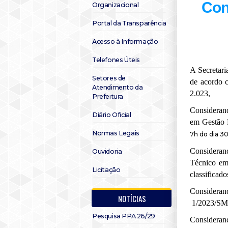
Con
Organizacional
Portal da Transparência
Acesso à Informação
Telefones Úteis
A
Secretar
Setores de
de acordo
Atendimento da
2.023
,
Prefeitura
Considera
Diário Oficial
em Gestão 
Normas Legais
7h do dia 30
C
onsidera
Ouvidoria
Técnico em
Licitação
classificad
C
onsideran
NOTÍCIAS
1/2023/S
Pesquisa PPA 26/29
C
onsidera