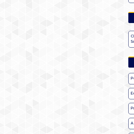
C
S
P
E
P
A