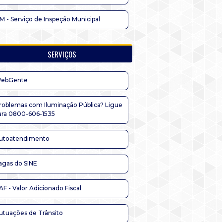
IM - Serviço de Inspeção Municipal
SERVIÇOS
ebGente
roblemas com Iluminação Pública? Ligue
ara 0800-606-1535
utoatendimento
agas do SINE
AF - Valor Adicionado Fiscal
utuações de Trânsito