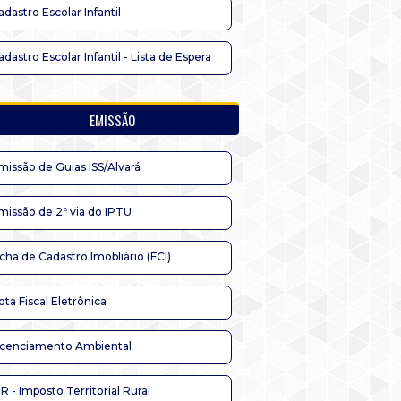
adastro Escolar Infantil
adastro Escolar Infantil - Lista de Espera
EMISSÃO
missão de Guias ISS/Alvará
missão de 2ª via do IPTU
icha de Cadastro Imobliário (FCI)
ota Fiscal Eletrônica
icenciamento Ambiental
TR - Imposto Territorial Rural