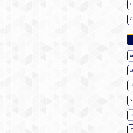
C
C
E
E
F
N
L
I