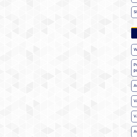
S
W
P
p
A
V
V
A