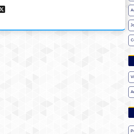
ook
hatsApp
X
A
J
C
V
A
P