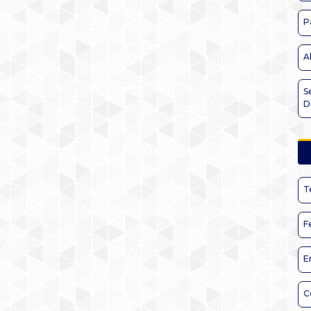
P
A
S
D
T
F
E
C