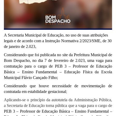
A
Secretaria Municipal de Educação
, no uso de suas atribuições
legais e de acordo com a
Instrução Normativa
2
/2023/SME, de
3
0
de janeiro de 2.023
,
Considerando que fo
i
publicada
no site da Prefeitura Municipal de
Bom Despacho, no dia
7
de
fevereiro
de 2.023,
uma
vaga para
contratação para o cargo de
PEB
3
– Professor de Educação
Básica – Ensino Fundamental –
Educação Física
da Escola
Municipal Flávio Cançado Filho;
Considerando
que houve
necessidade de movimentação
de
;
contratada em estabilidade gestacional
A
plicando
-se
o
princípio da
autotutela
da Administração Pública,
a Secretaria de Educação t
orna pública
que a
vaga para o cargo de
PEB
3
– Professor de Educação Básica – Ensino Fundamental –