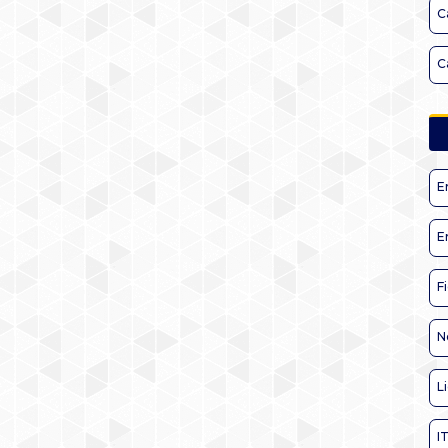
C
C
E
E
F
N
L
I