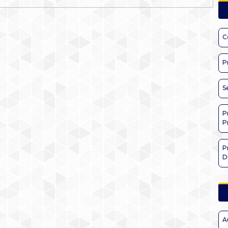
C
P
S
P
P
P
D
A