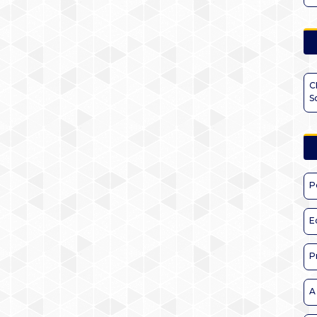
C
S
P
E
P
A