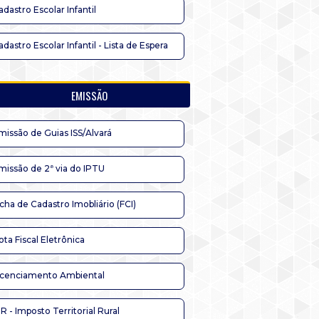
adastro Escolar Infantil
adastro Escolar Infantil - Lista de Espera
EMISSÃO
missão de Guias ISS/Alvará
missão de 2ª via do IPTU
icha de Cadastro Imobliário (FCI)
ota Fiscal Eletrônica
icenciamento Ambiental
TR - Imposto Territorial Rural