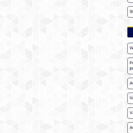
S
W
P
p
A
V
V
A