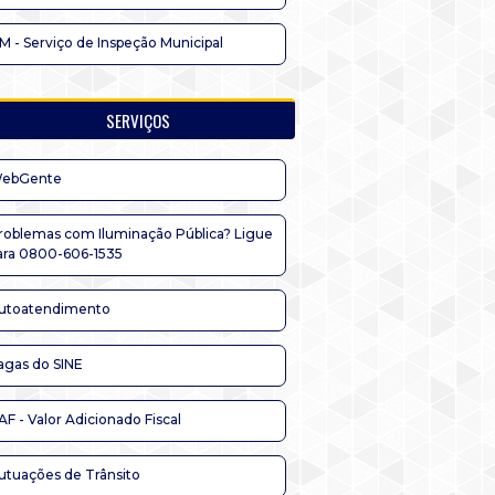
IM - Serviço de Inspeção Municipal
SERVIÇOS
ebGente
roblemas com Iluminação Pública? Ligue
ara 0800-606-1535
utoatendimento
agas do SINE
AF - Valor Adicionado Fiscal
utuações de Trânsito