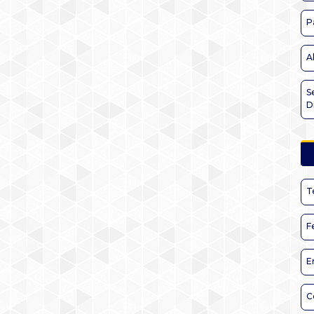
P
A
S
D
T
F
E
C