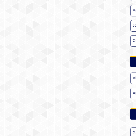
A
J
C
V
A
P