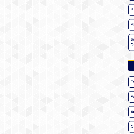
P
A
S
D
T
F
E
C