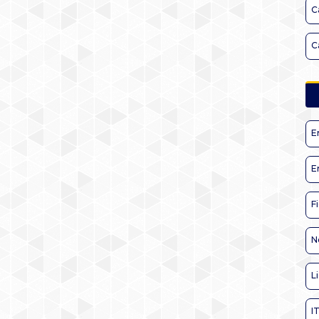
C
C
E
E
F
N
L
I