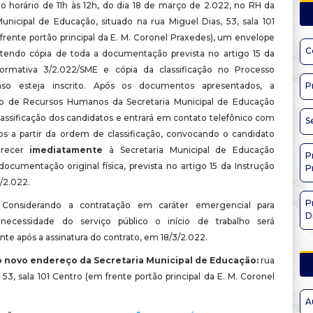
no horário de 11h às 12h, do dia 18 de março de 2.022, no RH da
Municipal de Educação, situado na rua Miguel Dias, 53, sala 101
frente portão principal da E. M. Coronel Praxedes), um envelope
C
ntendo cópia de toda a documentação prevista no artigo 15 da
Normativa 3/2.022/SME e cópia da classificação no Processo
aso esteja inscrito.
Após os documentos apresentados, a
P
o de Recursos Humanos da Secretaria Municipal de Educação
classificação dos candidatos e entrará em contato telefônico com
S
os a partir da ordem de classificação, convocando o candidato
arecer
imediatamente
à Secretaria Municipal de Educação
P
ocumentação original física, prevista no artigo 15 da Instrução
P
/2.022.
P
 Considerando a contratação em caráter emergencial para
D
necessidade do serviço público o início de trabalho será
te após a assinatura do contrato, em 18/3/2.022.
 novo endereço da Secretaria Municipal de Educação:
rua
 53, sala 101 Centro (em frente portão principal da E. M. Coronel
A