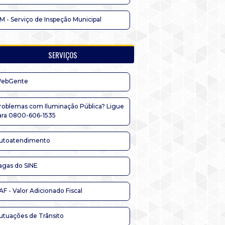
IM - Serviço de Inspeção Municipal
SERVIÇOS
ebGente
roblemas com Iluminação Pública? Ligue
ara 0800-606-1535
utoatendimento
agas do SINE
AF - Valor Adicionado Fiscal
utuações de Trânsito