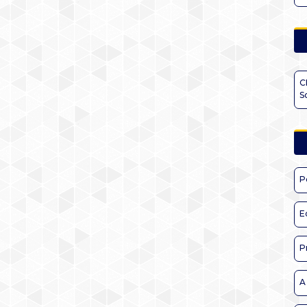
C
S
P
E
P
A