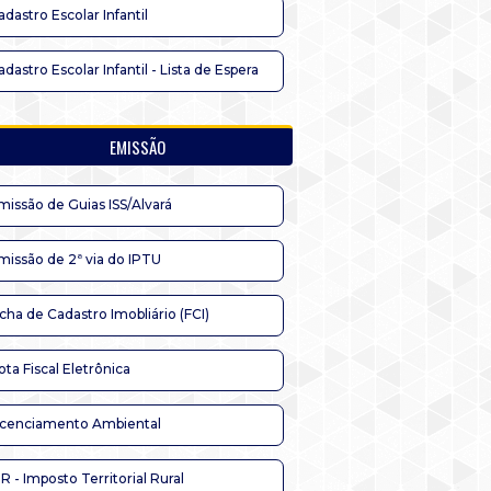
adastro Escolar Infantil
adastro Escolar Infantil - Lista de Espera
EMISSÃO
missão de Guias ISS/Alvará
missão de 2ª via do IPTU
icha de Cadastro Imobliário (FCI)
ota Fiscal Eletrônica
icenciamento Ambiental
TR - Imposto Territorial Rural