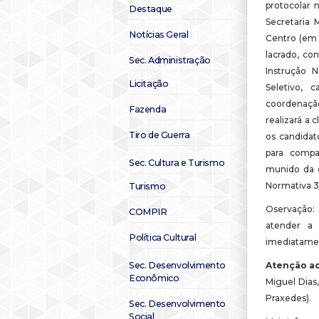
protocolar 
Destaque
Secretaria 
Notícias Geral
Centro (em 
lacrado, co
Sec. Administração
Instrução 
Licitação
Seletivo, c
coordenaçã
Fazenda
realizará a 
Tiro de Guerra
os candidat
para comp
Sec. Cultura e Turismo
munido da d
Normativa 3
Turismo
Oservação:
COMPIR
atender a 
Política Cultural
imediatamen
Sec. Desenvolvimento
Atenção ao
Econômico
Miguel Dias,
Praxedes).
Sec. Desenvolvimento
Social