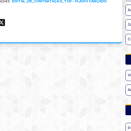
ações:
EDITAL_DE_CONTRATAÇÃO_TGP – FLÁVIO CANÇADO
A
ook
hatsApp
X
J
C
V
A
P