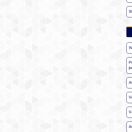
S
W
P
p
A
V
V
A