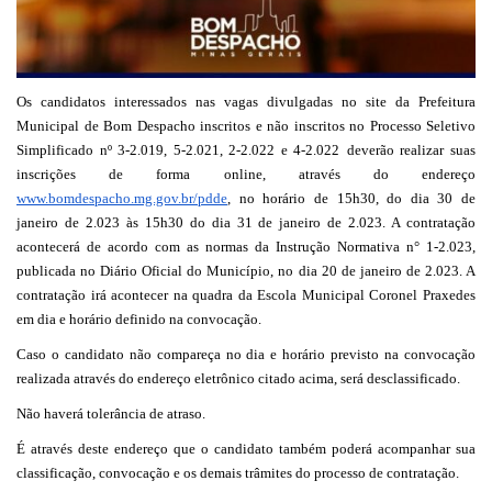
Os candidatos interessados nas vagas divulgadas no site da Prefeitura
Municipal de Bom Despacho inscritos e não inscritos no Processo Seletivo
Simplificado nº
3-2.019, 5-2.021, 2-2.022 e
4
-2.0
22
deverão realizar suas
inscrições de forma online, atra
vés do endereço
www.bomdespacho.mg.gov.br/pdde
, no
horário de
1
5
h
30
, do dia
30
de
janeiro
de 2.02
3
às
15h
30
do dia
3
1
de
janeiro
de 2.02
3
.
A contratação
acontecerá de acordo com as normas da
Instrução Normativa n° 1-2.023,
publicada no Diário Oficial do Município, no dia 20 de janeiro de 2.023. A
contratação irá acontecer na quadra da Escola Municipal Coronel Praxedes
em dia e horário definido na convocação.
Caso o candidato não compareça no dia e horário previsto na convocação
realizada através do endereço eletrônico citado acima, será desclassificado.
Não haverá tolerância de atraso.
É
através deste endereço que o candidato também poderá acompanhar sua
classificação, convocação e os demais trâmites do processo de contratação.