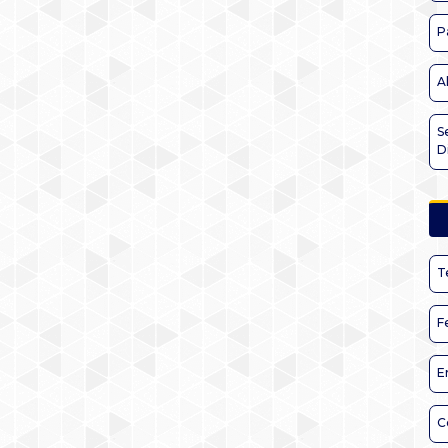
P
A
S
D
T
F
E
C