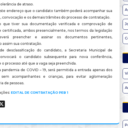
olerância de atraso.
A
este endereço que o candidato também poderá acompanhar sua
o, convocação e os demais trâmites do processo de contratação.
o que tiver sua documentação verificada e comprovação de
J
e certificada, ambos presencialmente, nos termos da legislação
deverá preencher e assinar os documentos pertinentes,
C
o assim sua contratação.
e desclassificação do candidato, a Secretaria Municipal de
onvocará o candidato subsequente para nova conferência,
 o processo até que a vaga seja preenchida.
 pandemia de COVID – 19, será permitida a entrada apenas dos
V
, sem acompanhantes e crianças, para evitar aglomeração
ia de pessoas.
A
ações:
EDITAL DE CONTRATAÇÃO PEB 1
ook
hatsApp
X
P