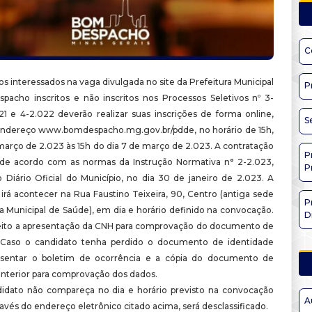
C
s interessados na vaga divulgada no site da Prefeitura Municipal
P
acho inscritos e não inscritos nos Processos Seletivos nº 3-
021 e 4-2.022 deverão realizar suas inscrições de forma online,
S
endereço www.bomdespacho.mg.gov.br/pdde, no horário de 15h,
março de 2.023 às 15h do dia 7 de março de 2.023. A contratação
P
de acordo com as normas da Instrução Normativa n° 2-2.023,
P
o Diário Oficial do Município, no dia 30 de janeiro de 2.023. A
irá acontecer na Rua Faustino Teixeira, 90, Centro (antiga sede
P
a Municipal de Saúde), em dia e horário definido na convocação.
D
eito a apresentação da CNH para comprovação do documento de
. Caso o candidato tenha perdido o documento de identidade
esentar o boletim de ocorrência e a cópia do documento de
anterior para comprovação dos dados.
idato não compareça no dia e horário previsto na convocação
A
ravés do endereço eletrônico citado acima, será desclassificado.