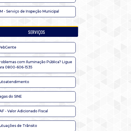
IM - Serviço de Inspeção Municipal
SERVIÇOS
ebGente
roblemas com Iluminação Pública? Ligue
ara 0800-606-1535
utoatendimento
agas do SINE
AF - Valor Adicionado Fiscal
utuações de Trânsito