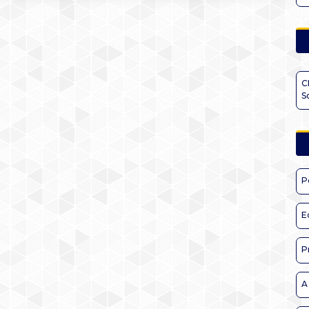
C
S
P
E
P
A