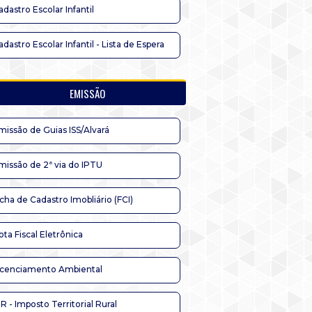
adastro Escolar Infantil
adastro Escolar Infantil - Lista de Espera
EMISSÃO
missão de Guias ISS/Alvará
missão de 2ª via do IPTU
icha de Cadastro Imobliário (FCI)
ota Fiscal Eletrônica
icenciamento Ambiental
TR - Imposto Territorial Rural