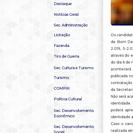
Destaque
Notícias Geral
Sec. Administração
Licitação
Os candidato
de Bom Desp
Fazenda
2.019, 5-2.
através do 
Tiro de Guerra
do dia 6 de 
Sec. Cultura e Turismo
acontecerá 
publicada n
Turismo
contratação 
COMPIR
da Secretari
Não será ac
Política Cultural
identidade
poderá apr
Sec. Desenvolvimento
Econômico
identidade 
Caso o cand
Sec. Desenvolvimento
realizada at
Social