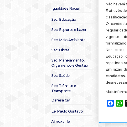
Não haverá t
Igualdade Racial
É através d
classificaçã
Sec. Educação
O candidat
Sec. Esporte e Lazer
regularidad
vigente, 
Sec. Meio Ambiente
formalizand
Nos casos d
Sec. Obras
Educação c
Sec. Planejamento,
repetindo-se
Orçamento e Gestão
Em razão da
Sec. Saúde
candidatos
desnecessár
Sec. Trânsito e
Transporte
Mais inform
Defesa Civil
Faceb
W
Lei Paulo Gustavo
Almoxarife