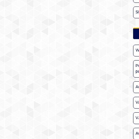
S
W
P
p
A
V
V
A