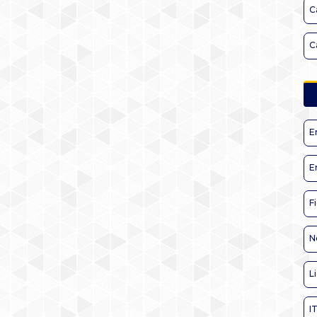
C
C
E
E
F
N
L
I