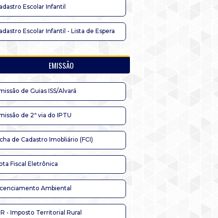
adastro Escolar Infantil
adastro Escolar Infantil - Lista de Espera
EMISSÃO
missão de Guias ISS/Alvará
missão de 2ª via do IPTU
icha de Cadastro Imobliário (FCI)
ota Fiscal Eletrônica
icenciamento Ambiental
TR - Imposto Territorial Rural