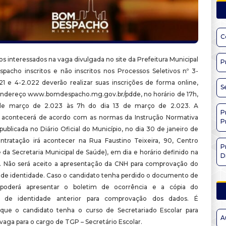
C
s interessados na vaga divulgada no site da Prefeitura Municipal
P
acho inscritos e não inscritos nos Processos Seletivos nº 3-
021 e 4-2.022 deverão realizar suas inscrições de forma online,
S
endereço www.bomdespacho.mg.gov.br/pdde, no horário de 17h,
de março de 2.023 às 7h do dia 13 de março de 2.023. A
P
 acontecerá de acordo com as normas da Instrução Normativa
P
publicada no Diário Oficial do Município, no dia 30 de janeiro de
ntratação irá acontecer na Rua Faustino Teixeira, 90, Centro
P
 da Secretaria Municipal de Saúde), em dia e horário definido na
D
 Não será aceito a apresentação da CNH para comprovação do
e identidade. Caso o candidato tenha perdido o documento de
 poderá apresentar o boletim de ocorrência e a cópia do
 de identidade anterior para comprovação dos dados.
É
 que o candidato tenha o curso de Secretariado Escolar para
A
vaga para o cargo de TGP – Secretário Escolar.