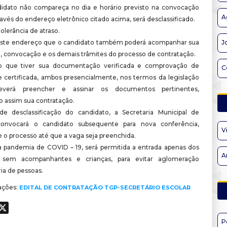
idato não compareça no dia e horário previsto na convocação
A
ravés do endereço eletrônico citado acima, será desclassificado.
olerância de atraso.
este endereço que o candidato também poderá acompanhar sua
J
o, convocação e os demais trâmites do processo de contratação.
o que tiver sua documentação verificada e comprovação de
C
e certificada, ambos presencialmente, nos termos da legislação
deverá preencher e assinar os documentos pertinentes,
o assim sua contratação.
e desclassificação do candidato, a Secretaria Municipal de
onvocará o candidato subsequente para nova conferência,
V
 o processo até que a vaga seja preenchida.
 pandemia de COVID – 19, será permitida a entrada apenas dos
A
, sem acompanhantes e crianças, para evitar aglomeração
ia de pessoas.
ações:
EDITAL DE CONTRATAÇÃO TGP-SECRETÁRIO ESCOLAR
ook
hatsApp
X
P