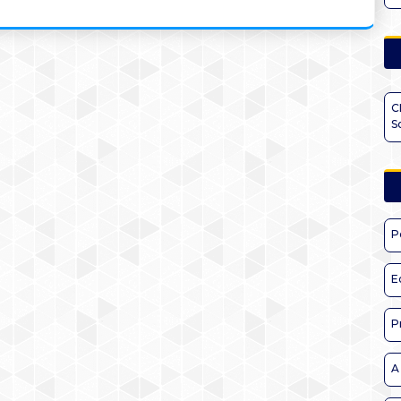
C
S
P
E
P
A