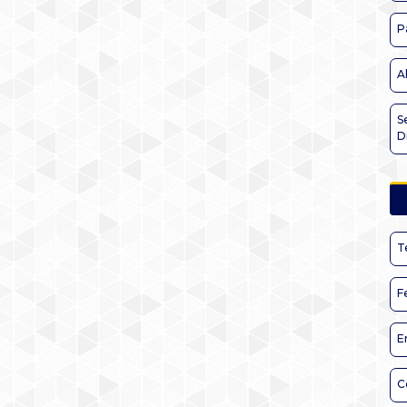
P
A
S
D
T
F
E
C