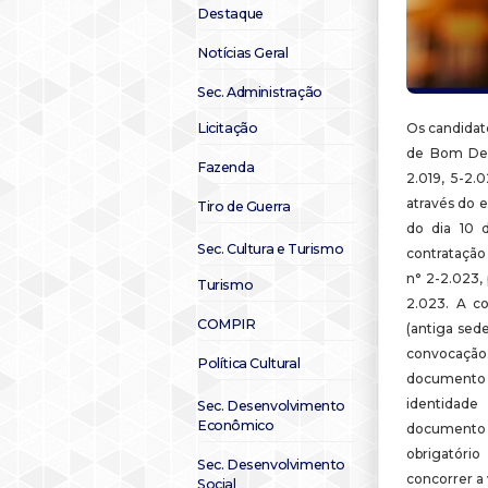
Destaque
Notícias Geral
Sec. Administração
Licitação
Os candidato
de Bom Desp
Fazenda
2.019, 5-2.
através do 
Tiro de Guerra
do dia 10 
Sec. Cultura e Turismo
contratação
n° 2-2.023, 
Turismo
2.023. A co
COMPIR
(antiga sede
convocação.
Política Cultural
documento d
identidade
Sec. Desenvolvimento
Econômico
documento
obrigatório
Sec. Desenvolvimento
concorrer a 
Social