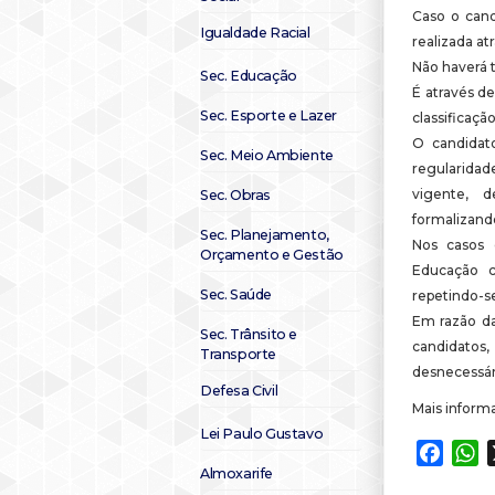
Caso o cand
Igualdade Racial
realizada at
Não haverá t
Sec. Educação
É através d
Sec. Esporte e Lazer
classificaçã
O candidat
Sec. Meio Ambiente
regularidad
vigente, 
Sec. Obras
formalizand
Sec. Planejamento,
Nos casos d
Orçamento e Gestão
Educação c
Sec. Saúde
repetindo-se
Em razão da
Sec. Trânsito e
candidatos
Transporte
desnecessár
Defesa Civil
Mais inform
Lei Paulo Gustavo
Faceb
W
Almoxarife