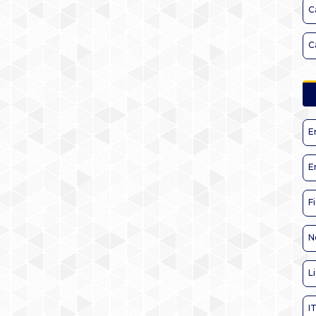
C
C
E
E
F
N
L
I