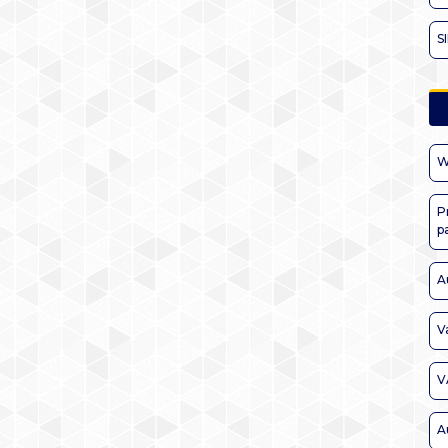
S
W
P
p
A
V
V
A