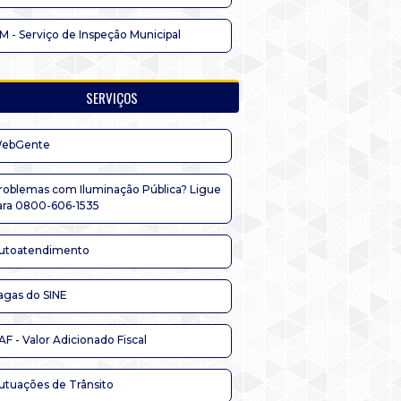
IM - Serviço de Inspeção Municipal
SERVIÇOS
ebGente
roblemas com Iluminação Pública? Ligue
ara 0800-606-1535
utoatendimento
agas do SINE
AF - Valor Adicionado Fiscal
utuações de Trânsito