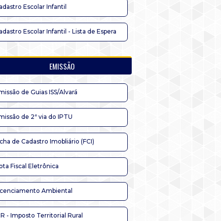
adastro Escolar Infantil
adastro Escolar Infantil - Lista de Espera
EMISSÃO
missão de Guias ISS/Alvará
missão de 2ª via do IPTU
icha de Cadastro Imobliário (FCI)
ota Fiscal Eletrônica
icenciamento Ambiental
TR - Imposto Territorial Rural