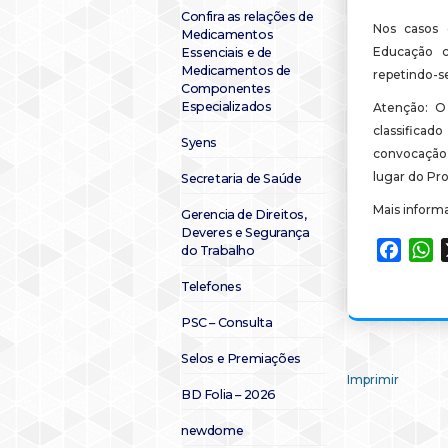
Confira as relações de
Nos casos d
Medicamentos
Educação c
Essenciais e de
Medicamentos de
repetindo-se
Componentes
Especializados
Atenção: O
classifica
Syens
convocação 
lugar do Pro
Secretaria de Saúde
Mais inform
Gerencia de Direitos,
Deveres e Segurança
Faceb
W
do Trabalho
Telefones
PSC – Consulta
Selos e Premiações
Imprimir
BD Folia – 2026
newdome