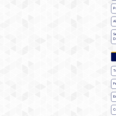
P
A
S
D
T
F
E
C