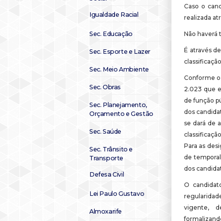
Caso o cand
Igualdade Racial
realizada at
Sec. Educação
Não haverá t
É através d
Sec. Esporte e Lazer
classificaçã
Sec. Meio Ambiente
Conforme o 
Sec. Obras
2.023 que e
de função p
Sec. Planejamento,
dos candida
Orçamento e Gestão
se dará de 
Sec. Saúde
classificaç
Para as des
Sec. Trânsito e
de temporali
Transporte
dos candida
Defesa Civil
O candidat
Lei Paulo Gustavo
regularidad
vigente, 
Almoxarife
formalizand