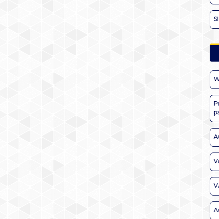
S
W
P
p
A
V
V
A