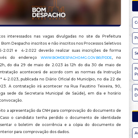
C
os interessados nas vagas divulgadas no site da Prefeitura
P
 Bom Despacho inscritos e não inscritos nos Processos Seletivos
 5-2.021 e 4-2.022 deverão realizar suas inscrições de forma
S
ravés do endereço
, no
WWW.BOMDESPACHO.MG.GOV.BR/PDDE
12h, do dia 29 de maio de 2.023 às 12h do dia 30 de maio de
P
ntratação acontecerá de acordo com as normas da Instrução
P
 4-2.023, publicada no Diário Oficial do Município, no dia 22 de
23. A contratação irá acontecer na Rua Faustino Teixeira, 90,
P
iga sede da Secretaria Municipal de Saúde), em dia e horário
D
 convocação.
eito a apresentação da CNH para comprovação do documento de
. Caso o candidato tenha perdido o documento de identidade
esentar o boletim de ocorrência e a cópia do documento de
anterior para comprovação dos dados.
A