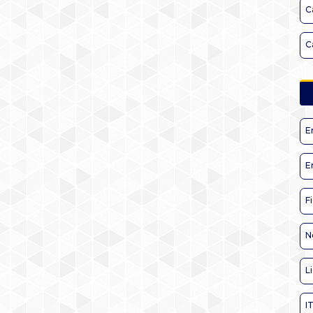
C
C
E
E
F
N
L
I