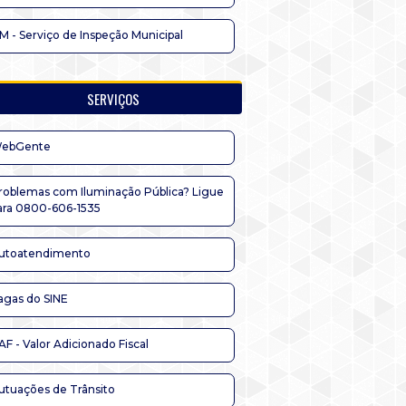
IM - Serviço de Inspeção Municipal
SERVIÇOS
ebGente
roblemas com Iluminação Pública? Ligue
ara 0800-606-1535
utoatendimento
agas do SINE
AF - Valor Adicionado Fiscal
utuações de Trânsito