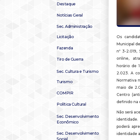
Destaque
Notícias Geral
Sec. Administração
Licitação
Os candidat
Municipal de
Fazenda
n
º 3-2.019,
online, at
Tiro de Guerra
horário de 
Sec. Cultura e Turismo
2.023.
A co
Normativa n°
Turismo
maio de 2.0
COMPIR
Centro (ant
definido na
Política Cultural
Não será ac
Sec. Desenvolvimento
identidade
Econômico
poderá apr
Sec. Desenvolvimento
identidade 
Social