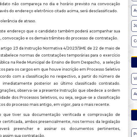
idato não compareça no dia e horário previsto na convocação
A
ravés do endereço eletrônico citado acima, será desclassificado.
olerância de atraso.
J
este endereço que o candidato também poderá acompanhar sua
o, convocação e os demais trâmites do processo de contratação.
C
artigo 23 da Instrução Normativa 4/2023/SME de 22 de maio de
stabelece normas de contratações temporárias para o exercício
ública na Rede Municipal de Ensino de Bom Despacho, a seleção
tos para os cargos em que houve inscrição em Processo Seletivo
acordo com a classificação no respectivo, a partir do número de
V
ão imediatamente posterior ao último classificado contratado.
ignações, observa-se a presente Instrução que obedece a ordem
A
dade dos Processos Seletivos, ou seja, segue-se a classificação
tos do processo mais antigo, em vigor, para o mais recente.
o que tiver sua documentação verificada e comprovação de
e certificada, ambos presencialmente, nos termos da legislação
deverá preencher e assinar os documentos pertinentes,
P
o assim sua contratação.