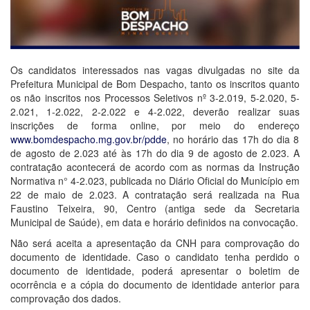
Os candidatos interessados nas vagas divulgadas no site da
Prefeitura Municipal de Bom Despacho, tanto os inscritos quanto
os não inscritos nos Processos Seletivos n
º 3-2.019, 5-2.020, 5-
2.021, 1-2.022, 2-2.022 e 4-2.022, deverão realizar suas
inscrições de forma online, por meio do endereço
www.bomdespacho.mg.gov.br/pdde
, no horário das 17h do dia 8
de agosto de 2.023 até às 17h do dia 9 de agosto de 2.023.
A
contratação acontecerá de acordo com as normas da Instrução
Normativa n° 4-2.023, publicada no Diário Oficial do Município em
22 de maio de 2.023. A contratação será realizada na Rua
Faustino Teixeira, 90, Centro (antiga sede da Secretaria
Municipal de Saúde), em data e horário definidos na convocação.
Não será aceita a apresentação da CNH para comprovação do
documento de identidade. Caso o candidato tenha perdido o
documento de identidade, poderá apresentar o boletim de
ocorrência e a cópia do documento de identidade anterior para
comprovação dos dados.